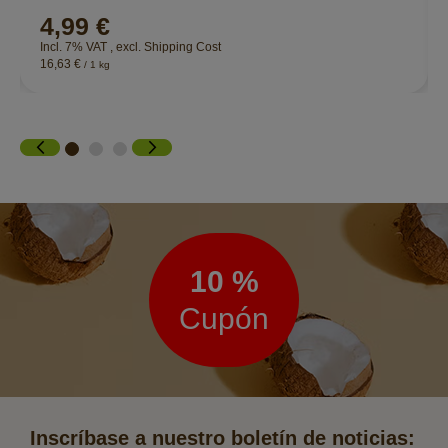
4,99 €
Incl. 7% VAT
,
excl.
Shipping Cost
16,63 €
/ 1 kg
Boletín
de
noticias
10 %
Cupón
Inscríbase a nuestro boletín de noticias: