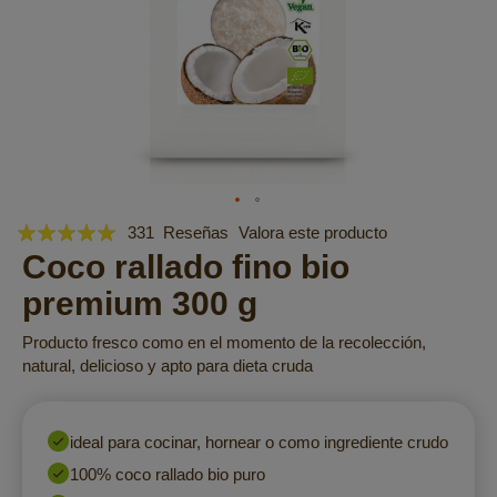
Valoración:
Saltar
331
Reseñas
Valora este producto
al
99
Coco rallado fino bio
100
% of
comienzo
premium 300 g
de
la
Producto fresco como en el momento de la recolección,
galería
natural, delicioso y apto para dieta cruda
de
imágenes
ideal para cocinar, hornear o como ingrediente crudo
100% coco rallado bio puro