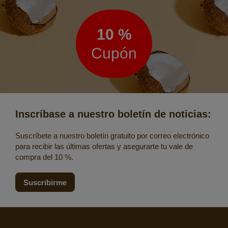
de
noticias
10 %
Cupón
Inscríbase a nuestro boletín de noticias:
Suscríbete a nuestro boletín gratuito por correo electrónico
para recibir las últimas ofertas y asegurarte tu vale de
compra del 10 %.
Suscribirme