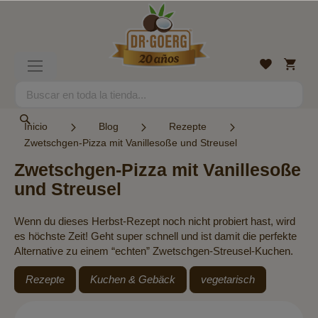
Ir
al
contenido
Mi
Lista
Toggle
cesta
de
Nav
deseos
Search
Search
Inicio
Blog
Rezepte
Zwetschgen-Pizza mit Vanillesoße und Streusel
Zwetschgen-Pizza mit Vanillesoße
und Streusel
Wenn du dieses Herbst-Rezept noch nicht probiert hast, wird
es höchste Zeit! Geht super schnell und ist damit die perfekte
Alternative zu einem “echten” Zwetschgen-Streusel-Kuchen.
Rezepte
Kuchen & Gebäck
vegetarisch