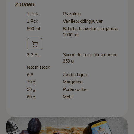
Zutaten
1 Pck.
Pizzateig
1 Pck.
Vanillepuddingpulver
500 ml
Bebida de avellana orgánica
1000 ml
2-3 EL
Sirope de coco bio premium
350 g
Not in stock
6-8
Zwetschgen
70 g
Margarine
50 g
Puderzucker
60 g
Mehl