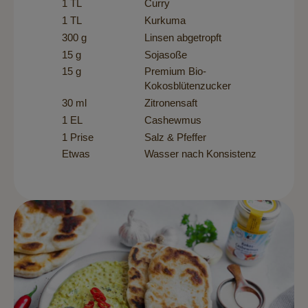
1 TL
Curry
1 TL
Kurkuma
300 g
Linsen abgetropft
15 g
Sojasoße
15 g
Premium Bio-
Kokosblütenzucker
30 ml
Zitronensaft
1 EL
Cashewmus
1 Prise
Salz & Pfeffer
Etwas
Wasser nach Konsistenz