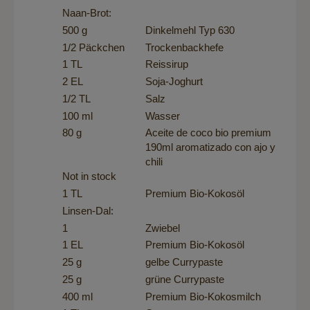
Naan-Brot:
500 g
Dinkelmehl Typ 630
1/2 Päckchen
Trockenbackhefe
1 TL
Reissirup
2 EL
Soja-Joghurt
1/2 TL
Salz
100 ml
Wasser
80 g
Aceite de coco bio premium
190ml aromatizado con ajo y
chili
Not in stock
1 TL
Premium Bio-Kokosöl
Linsen-Dal:
1
Zwiebel
1 EL
Premium Bio-Kokosöl
25 g
gelbe Currypaste
25 g
grüne Currypaste
400 ml
Premium Bio-Kokosmilch