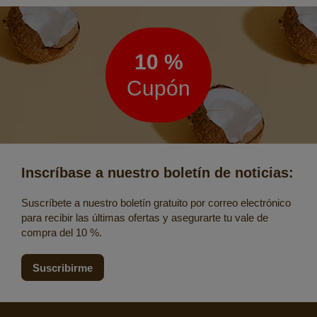
Boletín
de
noticias
10 %
Cupón
Inscríbase a nuestro boletín de noticias:
Suscríbete a nuestro boletín gratuito por correo electrónico
para recibir las últimas ofertas y asegurarte tu vale de
compra del 10 %.
Suscribirme