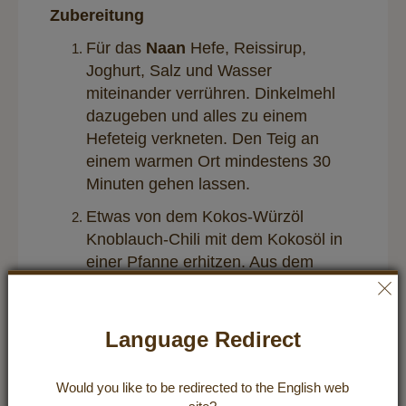
Zubereitung
Für das
Naan
Hefe, Reissirup,
Joghurt, Salz und Wasser
miteinander verrühren. Dinkelmehl
dazugeben und alles zu einem
Hefeteig verkneten. Den Teig an
einem warmen Ort mindestens 30
Minuten gehen lassen.
Etwas von dem Kokos-Würzöl
Knoblauch-Chili mit dem Kokosöl in
einer Pfanne erhitzen. Aus dem
Hefeteig kleine dünne Fladen formen
und diese in der Pfanne von beiden
Seiten braten, bis sie goldbraun sind.
Language Redirect
Für das
Linsen-Dal
Zwiebel schälen
und in Würfel schneiden. Das
Would you like to be redirected to the
English
web