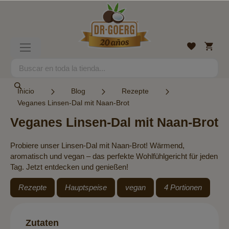
Ir
al
contenido
Mi
Lista
Toggle
cesta
de
Nav
deseos
Search
Search
Inicio
Blog
Rezepte
Veganes Linsen-Dal mit Naan-Brot
Veganes Linsen-Dal mit Naan-Brot
Probiere unser Linsen-Dal mit Naan-Brot! Wärmend,
aromatisch und vegan – das perfekte Wohlfühlgericht für jeden
Tag. Jetzt entdecken und genießen!
Rezepte
Hauptspeise
vegan
4 Portionen
Zutaten