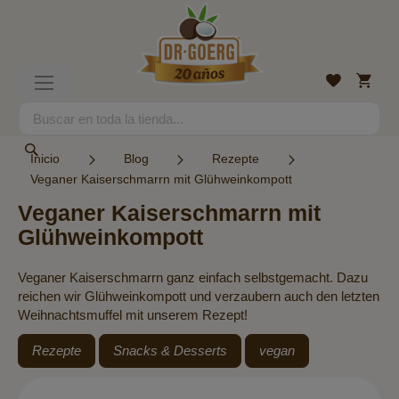
Ir
al
contenido
Mi
Lista
Toggle
cesta
de
Nav
deseos
Search
Search
Inicio
Blog
Rezepte
Veganer Kaiserschmarrn mit Glühweinkompott
Veganer Kaiserschmarrn mit
Glühweinkompott
Veganer Kaiserschmarrn ganz einfach selbstgemacht. Dazu
reichen wir Glühweinkompott und verzaubern auch den letzten
Weihnachtsmuffel mit unserem Rezept!
Rezepte
Snacks & Desserts
vegan