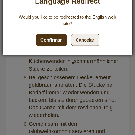
Language Redirect
Die Hälfte des Teiges in die Pfanne
geben und gleichmäßig verteilen. Bei
Would you like to be redirected to the
English
web
mittlerer bis oberer Hitze und
site?
geschlossenem Deckel
herausbacken, bis die Unterseite
Confirmar
Cancelar
leicht goldbraun ist. Anschließend
wenden und mit einem
Küchenwender in „schmarrnähnliche“
Stücke zerteilen.
Bei geschlossenem Deckel erneut
goldbraun anbraten. Die Stücke bei
Bedarf immer wieder wenden und
backen, bis sie durchgebacken sind.
Das Ganze mit dem restlichen Teig
wiederholen.
Gemeinsam mit dem
Glühweinkompott servieren und