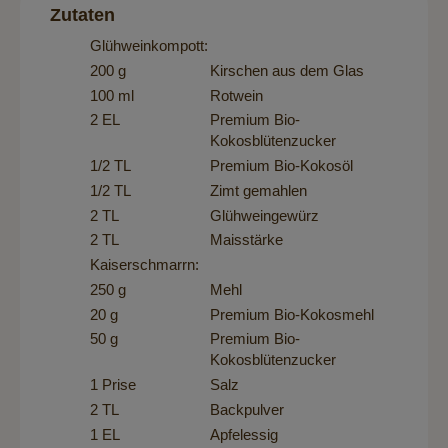
Zutaten
Glühweinkompott:
200 g
Kirschen aus dem Glas
100 ml
Rotwein
2 EL
Premium Bio-
Kokosblütenzucker
1/2 TL
Premium Bio-Kokosöl
1/2 TL
Zimt gemahlen
2 TL
Glühweingewürz
2 TL
Maisstärke
Kaiserschmarrn:
250 g
Mehl
20 g
Premium Bio-Kokosmehl
50 g
Premium Bio-
Kokosblütenzucker
1 Prise
Salz
2 TL
Backpulver
1 EL
Apfelessig