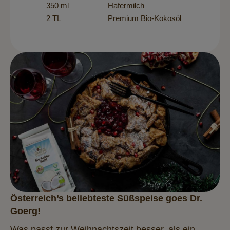
350 ml
Hafermilch
2 TL
Premium Bio-Kokosöl
Österreich’s beliebteste Süßspeise goes Dr.
Goerg!
Was passt zur Weihnachtszeit besser, als ein