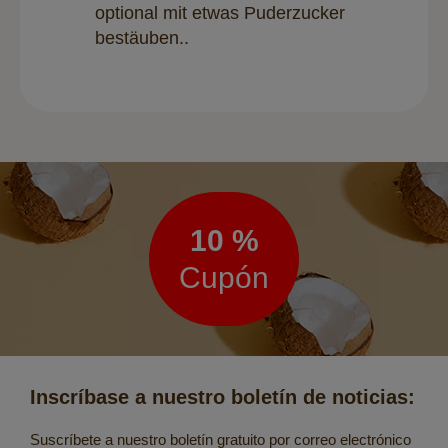
optional mit etwas Puderzucker
bestäuben.
.
Boletín
de
noticias
10 %
Cupón
Inscríbase a nuestro boletín de noticias:
Suscríbete a nuestro boletín gratuito por correo electrónico