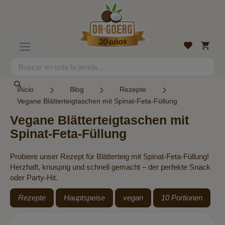
Ir
al
contenido
Mi
Lista
Toggle
cesta
de
Nav
deseos
Search
Search
Inicio
Blog
Rezepte
Vegane Blätterteigtaschen mit Spinat-Feta-Füllung
Vegane Blätterteigtaschen mit
Spinat-Feta-Füllung
Probiere unser Rezept für Blätterteig mit Spinat-Feta-Füllung!
Herzhaft, knusprig und schnell gemacht – der perfekte Snack
oder Party-Hit.
Rezepte
Hauptspeise
vegan
10 Portionen