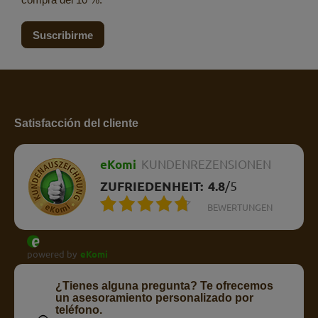
Suscribirme
Satisfacción del cliente
eKomi
KUNDENREZENSIONEN
ZUFRIEDENHEIT:
4.8
/
5
BEWERTUNGEN
powered by
eKomi
¿Tienes alguna pregunta? Te ofrecemos
un asesoramiento personalizado por
teléfono.