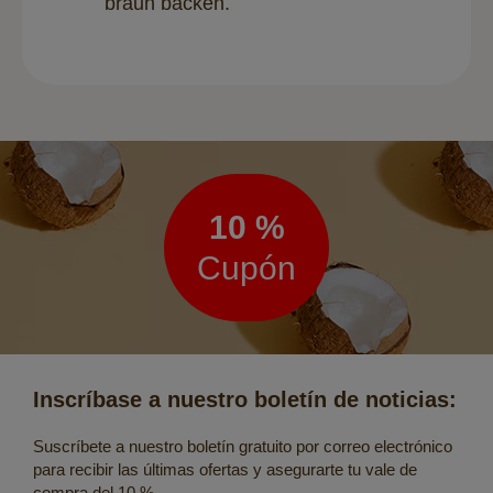
braun backen.
Boletín
de
noticias
10 %
Cupón
Inscríbase a nuestro boletín de noticias:
Suscríbete a nuestro boletín gratuito por correo electrónico
para recibir las últimas ofertas y asegurarte tu vale de
compra del 10 %.