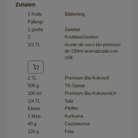
Zutaten
1 Rolle
Blätterteig
Füllung:
1 große
Zwiebel
2
Knoblauchzehen
1/2 TL
Aceite de coco bio premium
de 190ml aromatizado con
chili
2 TL
Premium Bio-Kokosöl
500 g
TK-Spinat
100 ml
Premium Bio-Kokosmilch
1/4 TL
Salz
Etwas
Pfeffer
1 Msp.
Kurkuma
40 g
Cashewmus
120 g
Feta