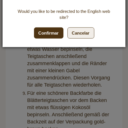
Blätterteig ausrollen und in 10 kleine
Rechtecke unterteilen. Ca. 1 bis 1,5
Would you like to be redirected to the
English
web
site?
EL der Füllung auf einer Hälfte der
Rechtecke verteilen. Die andere
Seite mit einem Messer einritzen.
Confirmar
Cancelar
Die Teigränder um die Füllung mit
etwas Wasser bepinseln, die
Teigtaschen anschließend
zusammenklappen und die Ränder
mit einer kleinen Gabel
zusammendrücken. Diesen Vorgang
für alle Teigtaschen wiederholen.
Für eine schönere Backfarbe die
Blätterteigtaschen vor dem Backen
mit etwas flüssigen Kokosöl
bepinseln. Anschließend gemäß der
Backzeit auf der Verpackung gold-