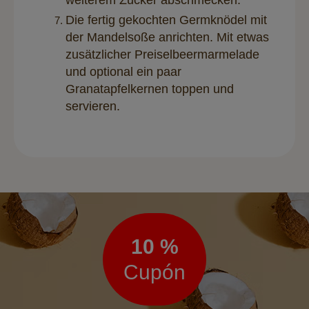
weiterem Zucker abschmecken.
Die fertig gekochten Germknödel mit
der Mandelsoße anrichten. Mit etwas
zusätzlicher Preiselbeermarmelade
und optional ein paar
Granatapfelkernen toppen und
servieren.
Boletín
de
noticias
10 %
Cupón