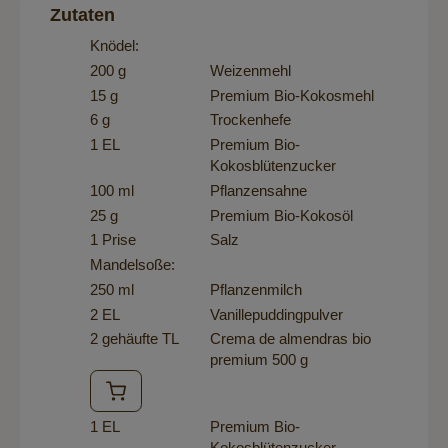
Zutaten
Knödel:
200 g
Weizenmehl
15 g
Premium Bio-Kokosmehl
6 g
Trockenhefe
1 EL
Premium Bio-
Kokosblütenzucker
100 ml
Pflanzensahne
25 g
Premium Bio-Kokosöl
1 Prise
Salz
Mandelsoße:
250 ml
Pflanzenmilch
2 EL
Vanillepuddingpulver
2 gehäufte TL
Crema de almendras bio
premium 500 g
1 EL
Premium Bio-
Kokosblütenzucker