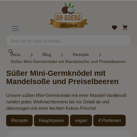
Ir
al
contenido
Mi
Lista
Toggle
cesta
de
Nav
deseos
Search
Search
Inicio
Blog
Rezepte
Süßer Mini-Germknödel mit Mandelsoße und Preiselbeeren
Süßer Mini-Germknödel mit
Mandelsoße und Preiselbeeren
Unsere süßen Mini-Germknödel mit einer Mandel-Vanillesoß
runden jedes Weihnachtsmenü bis ins Detail ab und
überzeugen mit einer leichten Kokos-Frische!
Rezepte
Hauptspeise
vegan
4 Portionen