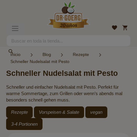
Ir
al
contenido
Mi
Lista
Toggle
cesta
de
Nav
deseos
Search
Search
Inicio
Blog
Rezepte
Schneller Nudelsalat mit Pesto
Schneller Nudelsalat mit Pesto
Schneller und einfacher Nudelsalat mit Pesto. Perfekt für
warme Sommertage, zum Grillen oder wenn’s abends mal
besonders schnell gehen muss.
Rezepte
Vorspeisen & Salate
vegan
3-4 Portionen