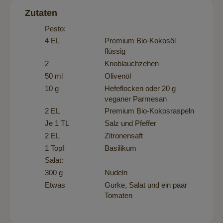
Zutaten
Pesto:
4 EL
Premium Bio-Kokosöl
flüssig
2
Knoblauchzehen
50 ml
Olivenöl
10 g
Hefeflocken oder 20 g
veganer Parmesan
2 EL
Premium Bio-Kokosraspeln
Je 1 TL
Salz und Pfeffer
2 EL
Zitronensaft
1 Topf
Basilikum
Salat:
300 g
Nudeln
Etwas
Gurke, Salat und ein paar
Tomaten