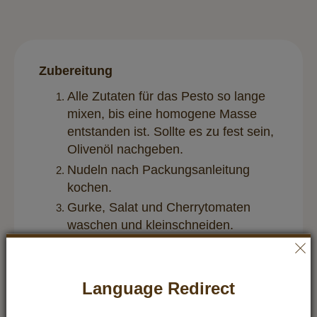
Zubereitung
Alle Zutaten für das Pesto so lange
mixen, bis eine homogene Masse
entstanden ist. Sollte es zu fest sein,
Olivenöl nachgeben.
Nudeln nach Packungsanleitung
kochen.
Gurke, Salat und Cherrytomaten
waschen und kleinschneiden.
Alles zusammen in eine Schüssel
geben und mit dem Pesto gut
durchrühren.
Language Redirect