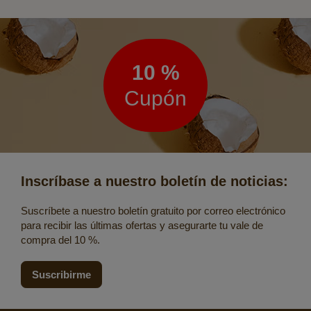
Boletín
de
noticias
10 %
Cupón
Inscríbase a nuestro boletín de noticias:
Suscríbete a nuestro boletín gratuito por correo electrónico
para recibir las últimas ofertas y asegurarte tu vale de
compra del 10 %.
Suscribirme