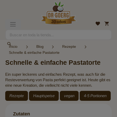
Ir
al
contenido
Mi
Lista
Toggle
cesta
de
Nav
deseos
Search
Search
Inicio
Blog
Rezepte
Schnelle & einfache Pastatorte
Schnelle & einfache Pastatorte
Ein super leckeres und einfaches Rezept, was auch für die
Resteverwertung von Pasta perfekt geeignet ist. Heute gibt es
eine neue Kreation, die vielleicht nicht viele kennen.
Rezepte
Hauptspeise
vegan
4-5 Portionen
Zutaten