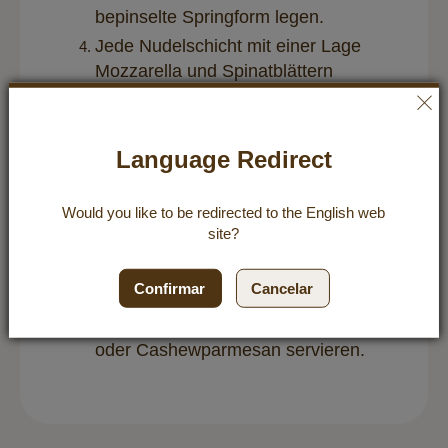
bepinselte Springform legen.
Jede Nudelschicht mit einer Lage
Mozzarella und Spinatblättern
belegen. Mit Salz und Pfeffer
bestreuen. Nudeln solange
schichten, bis die Springform voll ist.
Language Redirect
Die oberste Lage mit geriebenem
Parmesan bestreuen. Im heißen
Would you like to be redirected to the
English
web
Ofen 20-25 Minuten backen.
site?
Anschließend 5 bis 10 Minuten
auskühlen lassen. Springform erst
Confirmar
Cancelar
dann lösen und den Pasta Pie mit
frischem Basilikum und Parmesan
oder Cashewparmesan servieren.