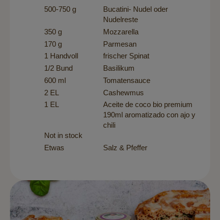
500-750 g
Bucatini- Nudel oder
Nudelreste
350 g
Mozzarella
170 g
Parmesan
1 Handvoll
frischer Spinat
1/2 Bund
Basilikum
600 ml
Tomatensauce
2 EL
Cashewmus
1 EL
Aceite de coco bio premium
190ml aromatizado con ajo y
chili
Not in stock
Etwas
Salz & Pfeffer