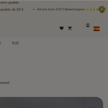
óximo pedido.
e pedido de 69 €
4.8 von 5
von
31017 Bewertungen
Cuenta
Mi cesta
Lista
Lenguaje
Spanish
de
deseos
S
B2B
dessen!