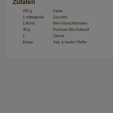
Zutaten
250 g
Pasta
1 mittelgroße
Zucchini
1 Bund
Mini-Strauchtomaten
30 g
Premium Bio-Kokosöl
1
Zitrone
Etwas
Salz & bunter Pfeffer