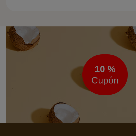
Boletín
de
noticias
10 %
Cupón