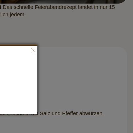
 Das schnelle Feierabendrezept landet in nur 15
lich jedem.
ck nochmal mit Salz und Pfeffer abwürzen.