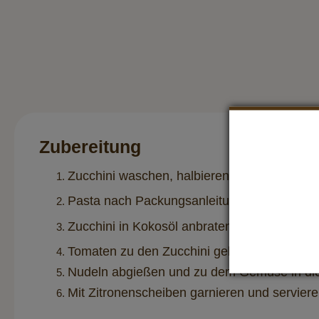
Zubereitung
Zucchini waschen, halbieren und in dünne 
Pasta nach Packungsanleitung mit Salz koc
Zucchini in Kokosöl anbraten und nach Ges
Tomaten zu den Zucchini geben. Von beiden
Nudeln abgießen und zu dem Gemüse in die
Mit Zitronenscheiben garnieren und serviere