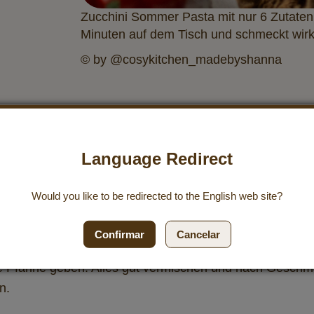
Zucchini Sommer Pasta mit nur 6 Zutaten!
Minuten auf dem Tisch und schmeckt wirk
© by @‌cosykitchen_madebyshanna
Language Redirect
Scheiben schneiden. Tomaten halbieren.
Would you like to be redirected to the
English
web site?
hen.
chmack etwas Salz und Pfeffer hinzugeben.
Confirmar
Cancelar
 Seiten gut anbraten.
 Pfanne geben. Alles gut vermischen und nach Geschma
n.