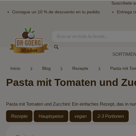
Suscríbete a
Consigue un 10 % de descuento en tu pedido
Entrega r
Ir
al
contenido
Search
Search
SORTIME
Inicio
Blog
Rezepte
Pasta mit To
Pasta mit Tomaten und Zu
Pasta mit Tomaten und Zucchini: Ein einfaches Rezept, das in nur 
Rezepte
Hauptspeise
vegan
2-3 Portionen