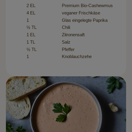
2 EL
Premium Bio-Cashewmus
4 EL
veganer Frischkäse
1
Glas eingelegte Paprika
½ TL
Chili
1 EL
Zitronensaft
1 TL
Salz
½ TL
Pfeffer
1
Knoblauchzehe