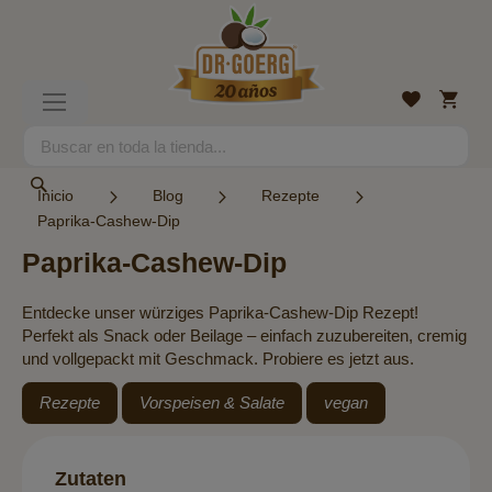
Ir
al
contenido
Mi
Lista
Toggle
cesta
de
Nav
deseos
Search
Search
Inicio
Blog
Rezepte
Paprika-Cashew-Dip
Paprika-Cashew-Dip
Entdecke unser würziges Paprika-Cashew-Dip Rezept!
Perfekt als Snack oder Beilage – einfach zuzubereiten, cremig
und vollgepackt mit Geschmack. Probiere es jetzt aus.
Rezepte
Vorspeisen & Salate
vegan
Zutaten