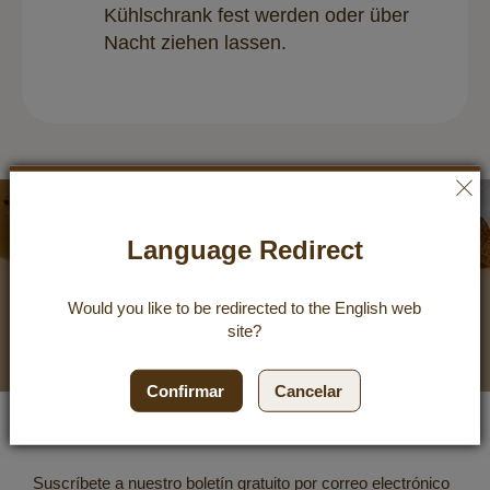
Kühlschrank fest werden oder über
Nacht ziehen lassen.
Boletín
de
noticias
Language Redirect
10 %
Cupón
Would you like to be redirected to the
English
web
site?
Confirmar
Cancelar
Inscríbase a nuestro boletín de noticias:
Suscríbete a nuestro boletín gratuito por correo electrónico