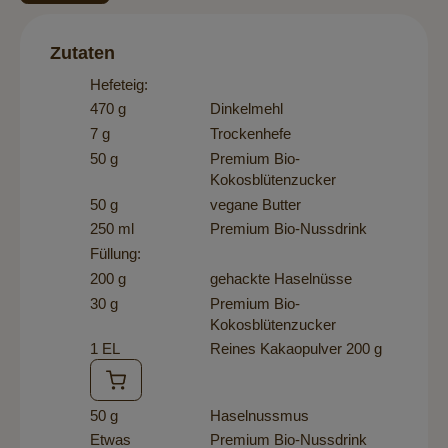
Zutaten
Hefeteig:
470 g
Dinkelmehl
7 g
Trockenhefe
50 g
Premium Bio-
Kokosblütenzucker
50 g
vegane Butter
250 ml
Premium Bio-Nussdrink
Füllung:
200 g
gehackte Haselnüsse
30 g
Premium Bio-
Kokosblütenzucker
1 EL
Reines Kakaopulver 200 g
50 g
Haselnussmus
Etwas
Premium Bio-Nussdrink