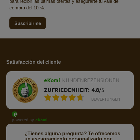
para recibir las últimas ofertas y asegurarte tu vale de
compra del 10 %.
Suscribirme
Satisfacción del cliente
eKomi
KUNDENREZENSIONEN
ZUFRIEDENHEIT:
4.8
/
5
BEWERTUNGEN
powered by
eKomi
¿Tienes alguna pregunta? Te ofrecemos
un asesoramiento personalizado por