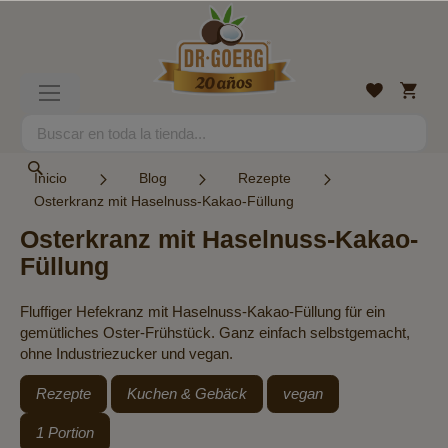
Ir
al
contenido
Mi
Lista
Toggle
cesta
de
Nav
deseos
Search
Search
Inicio
Blog
Rezepte
Osterkranz mit Haselnuss-Kakao-Füllung
Osterkranz mit Haselnuss-Kakao-
Füllung
Fluffiger Hefekranz mit Haselnuss-Kakao-Füllung für ein
gemütliches Oster-Frühstück. Ganz einfach selbstgemacht,
ohne Industriezucker und vegan.
Rezepte
Kuchen & Gebäck
vegan
1 Portion