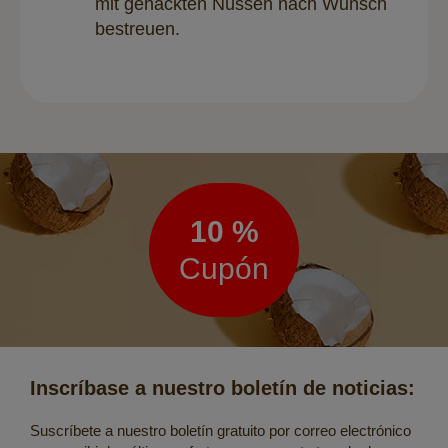
mit gehackten Nüssen nach Wunsch
bestreuen.
Boletín
de
noticias
10 %
Cupón
Inscríbase a nuestro boletín de noticias:
Suscríbete a nuestro boletín gratuito por correo electrónico