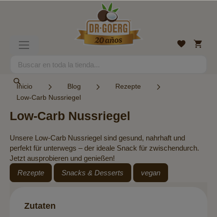
Ir
al
contenido
Mi
Lista
Toggle
cesta
de
Nav
deseos
Search
Search
Inicio
Blog
Rezepte
Low-Carb Nussriegel
Low-Carb Nussriegel
Unsere Low-Carb Nussriegel sind gesund, nahrhaft und
perfekt für unterwegs – der ideale Snack für zwischendurch.
Jetzt ausprobieren und genießen!
Rezepte
Snacks & Desserts
vegan
Zutaten