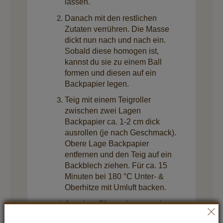
lassen.
Danach mit den restlichen
Zutaten verrühren. Die Masse
dickt nun nach und nach ein.
Sobald diese homogen ist,
kannst du sie zu einem Ball
formen und diesen auf ein
Backpapier legen.
Teig mit einem Teigroller
zwischen zwei Lagen
Backpapier ca. 1-2 cm dick
ausrollen (je nach Geschmack).
Obere Lage Backpapier
entfernen und den Teig auf ein
Backblech ziehen. Für ca. 15
Minuten bei 180 °C Unter- &
Oberhitze mit Umluft backen.
Aus dem Ofen nehmen und
etwas abkühlen lassen. Dann in