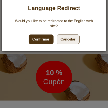
Stücke schneiden, Lagere die
Riegel am besten in einer Keks-
Language Redirect
oder Edelstahldose im
Kühlschrank, so bleiben sie für
Would you like to be redirected to the
English
web
mindestens 2 Wochen
site?
genießbar.
Confirmar
Cancelar
Boletín
de
noticias
10 %
Cupón