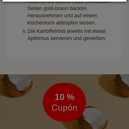
mittlerer bis oberer Hitze von beiden
Seiten gold-braun backen.
Herausnehmen und auf einem
Küchentuch abtropfen lassen.
Die Kartoffelrösti jeweils mit etwas
Apfelmus servieren und genießen.
Boletín
de
noticias
10 %
Cupón