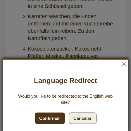
in eine Schüssel geben.
Karotten waschen, die Enden
entfernen und mit einer Küchenreibe
ebenfalls fein reiben. Zu den
Kartoffeln geben.
Kokosblütenzucker, Kokosmehl
Pfeffer, Muskat, Paprikapulver,
Leinsamen und Flohsamenschalen
hinzugeben, alles gut vermengen
und für ca. 5 Minuten ziehen lassen.
Language Redirect
Kokosöl neutral sowie Kokosöl in
einer Pfanne erhitzen.
Would you like to be redirected to the
English
web
site?
Die Kartoffelmasse in 8-10 Teile
unterteilen. Jeweils zu einer Kugel
rollen und anschließend flach
Confirmar
Cancelar
drücken. Im heißen Kokosfett bei