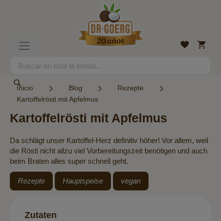
Ir
al
contenido
Mi
Lista
Toggle
cesta
de
Nav
deseos
Search
Search
Inicio
Blog
Rezepte
Kartoffelrösti mit Apfelmus
Kartoffelrösti mit Apfelmus
Da schlägt unser Kartoffel-Herz definitiv höher! Vor allem, weil
die Rösti nicht allzu viel Vorbereitungszeit benötigen und auch
beim Braten alles super schnell geht.
Rezepte
Hauptspeise
vegan
Zutaten