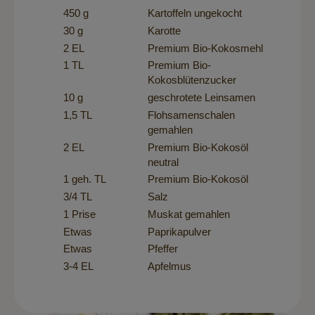
450 g
Kartoffeln ungekocht
30 g
Karotte
2 EL
Premium Bio-Kokosmehl
1 TL
Premium Bio-
Kokosblütenzucker
10 g
geschrotete Leinsamen
1,5 TL
Flohsamenschalen
gemahlen
2 EL
Premium Bio-Kokosöl
neutral
1 geh. TL
Premium Bio-Kokosöl
3/4 TL
Salz
1 Prise
Muskat gemahlen
Etwas
Paprikapulver
Etwas
Pfeffer
3-4 EL
Apfelmus