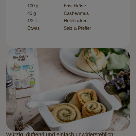
100 g
Frischkäse
40 g
Cashewmus
1/2 TL
Hefeflocken
Etwas
Salz & Pfeffer
Würzig, duftend und einfach unwiderstehlich: