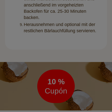
anschließend im vorgeheizten
Backofen für ca. 25-30 Minuten
backen.
Herausnehmen und optional mit der
restlichen Bärlauchfüllung servieren.
Boletín
de
noticias
10 %
Cupón