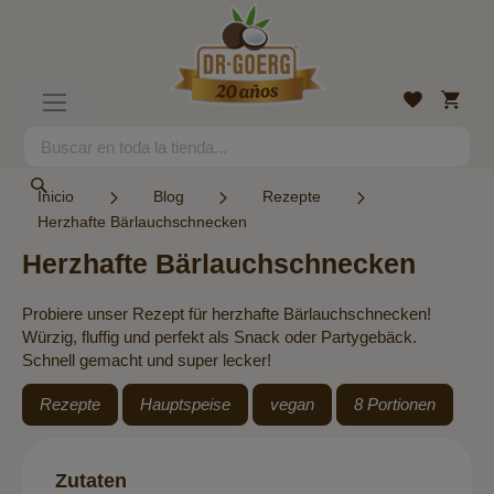
Ir
al
contenido
Mi
Lista
Toggle
cesta
de
Nav
deseos
Search
Search
Inicio
Blog
Rezepte
Herzhafte Bärlauchschnecken
Herzhafte Bärlauchschnecken
Probiere unser Rezept für herzhafte Bärlauchschnecken!
Würzig, fluffig und perfekt als Snack oder Partygebäck.
Schnell gemacht und super lecker!
Rezepte
Hauptspeise
vegan
8 Portionen
Zutaten