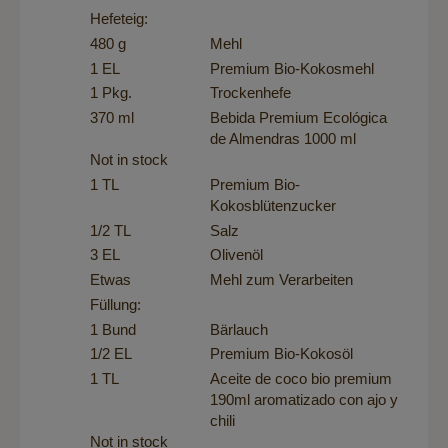
Hefeteig:
480 g
Mehl
1 EL
Premium Bio-Kokosmehl
1 Pkg.
Trockenhefe
370 ml
Bebida Premium Ecológica
de Almendras 1000 ml
Not in stock
1 TL
Premium Bio-
Kokosblütenzucker
1/2 TL
Salz
3 EL
Olivenöl
Etwas
Mehl zum Verarbeiten
Füllung:
1 Bund
Bärlauch
1/2 EL
Premium Bio-Kokosöl
1 TL
Aceite de coco bio premium
190ml aromatizado con ajo y
chili
Not in stock