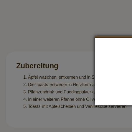
Zubereitung
Äpfel waschen, entkernen und in Spalten schneiden. Ko
Die Toasts entweder in Herzform ausstechen oder so 
Pflanzendrink und Puddingpulver aufkochen und ggf. m
In einer weiteren Pfanne ohne Öl von beiden Seiten g
Toasts mit Apfelscheiben und Vanillesoße servieren.