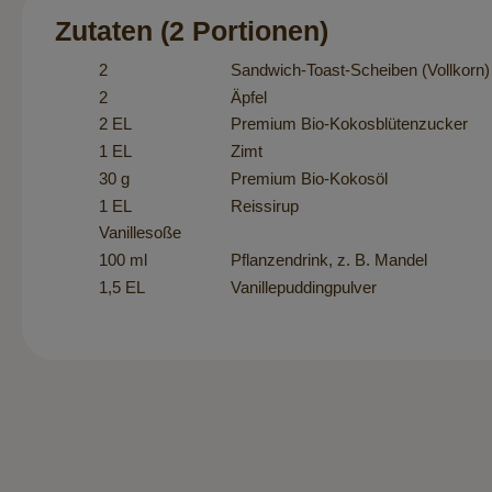
Zutaten (2 Portionen)
2
Sandwich-Toast-Scheiben (Vollkorn)
2
Äpfel
2 EL
Premium Bio-Kokosblütenzucker
1 EL
Zimt
30 g
Premium Bio-Kokosöl
1 EL
Reissirup
Vanillesoße
100 ml
Pflanzendrink, z. B. Mandel
1,5 EL
Vanillepuddingpulver