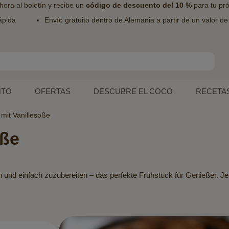
hora al
boletín
y recibe un
código de descuento del 10 %
para tu pr
ápida
Envío gratuito dentro de Alemania a partir de un valor d
NTO
OFERTAS
DESCUBRE EL COCO
RECETA
mit Vanillesoße
oße
ch und einfach zuzubereiten – das perfekte Frühstück für Genießer. 