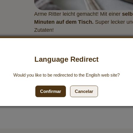
Arme Ritter leicht gemacht! Mit einer
selb
Minuten auf dem Tisch.
Super lecker un
Zutaten!
Language Redirect
Would you like to be redirected to the
English
web site?
kosöl in einer Pfanne erhitzen und Apfelscheiben darin anbraten. Re
belassen und die Ränder entfernen.
Confirmar
Cancelar
ehr Drink hinzugeben, wenn die Soße zu dickflüssig wird.
oldbraun braten. Etwas abkühlen lassen, Zimt und Zucker vermischen 