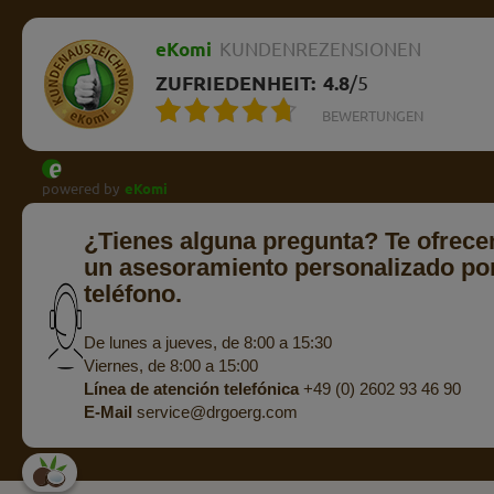
eKomi
KUNDENREZENSIONEN
ZUFRIEDENHEIT:
4.8
/
5
BEWERTUNGEN
powered by
eKomi
¿Tienes alguna pregunta? Te ofrec
un asesoramiento personalizado po
teléfono.
De lunes a jueves, de 8:00 a 15:30
Viernes, de 8:00 a 15:00
Línea de atención telefónica
+49 (0) 2602 93 46 90
E-Mail
service@drgoerg.com