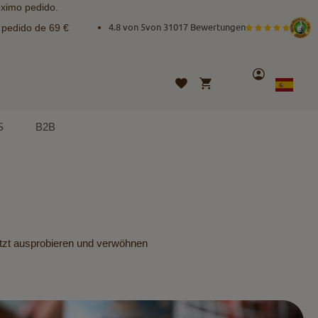
óximo pedido.
e pedido de 69 €
4.8 von 5
von
31017 Bewertungen
Cuenta
Mi cesta
Lista
Lenguaje
Spanish
de
deseos
S
B2B
Jetzt ausprobieren und verwöhnen