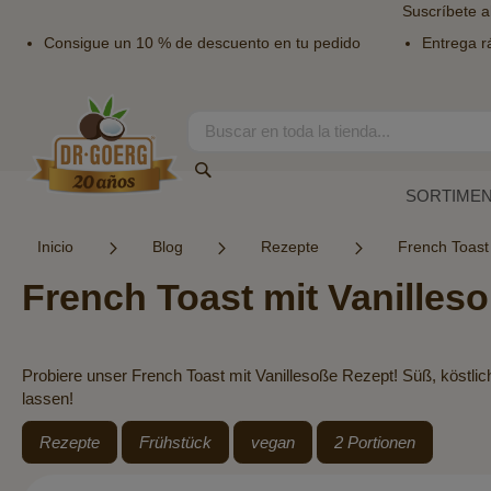
Suscríbete a
Consigue un 10 % de descuento en tu pedido
Entrega r
Ir
al
contenido
Search
Search
SORTIME
Inicio
Blog
Rezepte
French Toast 
French Toast mit Vanilles
Probiere unser French Toast mit Vanillesoße Rezept! Süß, köstli
lassen!
Rezepte
Frühstück
vegan
2 Portionen