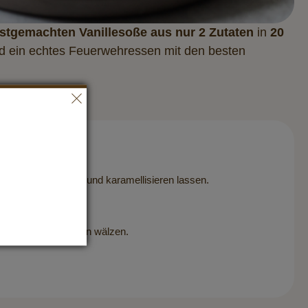
stgemachten Vanillesoße aus nur 2 Zutaten
in
20
d ein echtes Feuerwehressen mit den besten
issirup hinzugeben und karamellisieren lassen.
und die Toasts darin wälzen.