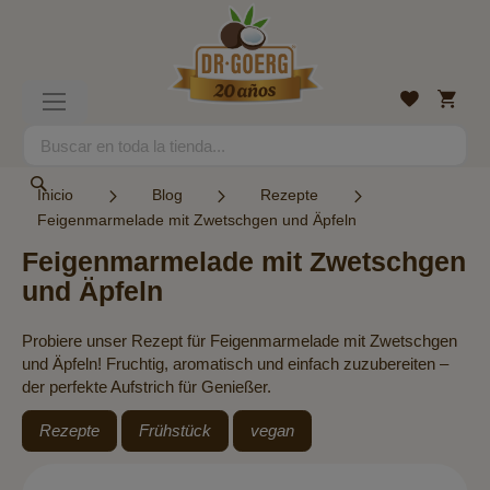
Ir
al
contenido
Mi
Lista
Toggle
cesta
de
Nav
deseos
Search
Search
Inicio
Blog
Rezepte
Feigenmarmelade mit Zwetschgen und Äpfeln
Feigenmarmelade mit Zwetschgen
und Äpfeln
Probiere unser Rezept für Feigenmarmelade mit Zwetschgen
und Äpfeln! Fruchtig, aromatisch und einfach zuzubereiten –
der perfekte Aufstrich für Genießer.
Rezepte
Frühstück
vegan