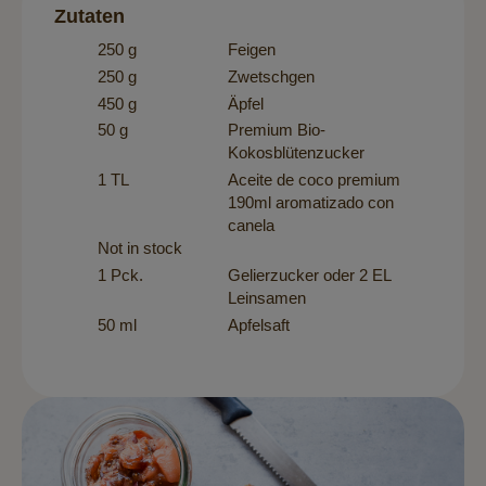
Zutaten
250 g
Feigen
250 g
Zwetschgen
450 g
Äpfel
50 g
Premium Bio-
Kokosblütenzucker
1 TL
Aceite de coco premium
190ml aromatizado con
canela
Not in stock
1 Pck.
Gelierzucker oder 2 EL
Leinsamen
50 ml
Apfelsaft