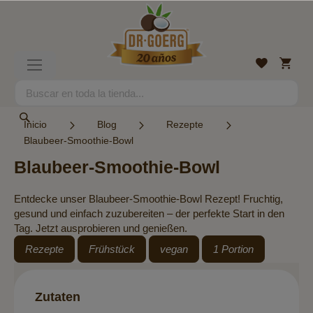
Ir
al
contenido
Mi
Lista
Toggle
cesta
de
Nav
deseos
Search
Search
Inicio
Blog
Rezepte
Blaubeer-Smoothie-Bowl
Blaubeer-Smoothie-Bowl
Entdecke unser Blaubeer-Smoothie-Bowl Rezept! Fruchtig,
gesund und einfach zuzubereiten – der perfekte Start in den
Tag. Jetzt ausprobieren und genießen.
Rezepte
Frühstück
vegan
1 Portion
Zutaten