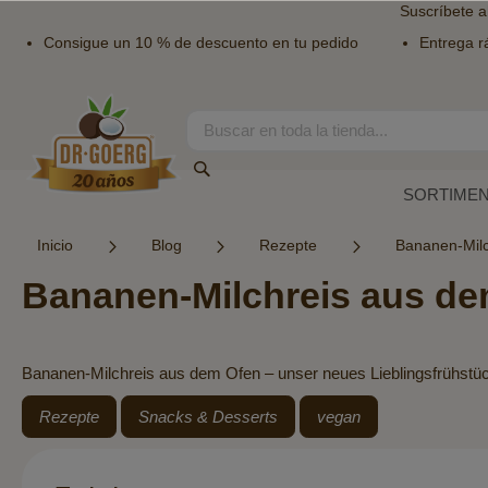
Suscríbete a
Consigue un 10 % de descuento en tu pedido
Entrega r
Ir
al
contenido
Search
Search
SORTIME
Inicio
Blog
Rezepte
Bananen-Milc
Bananen-Milchreis aus de
Bananen-Milchreis aus dem Ofen – unser neues Lieblingsfrühstüc
Rezepte
Snacks & Desserts
vegan