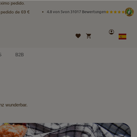
óximo pedido.
e pedido de 69 €
4.8 von 5
von
31017 Bewertungen
Cuenta
Mi cesta
Lista
Lenguaje
Spanish
de
deseos
S
B2B
anz wunderbar.