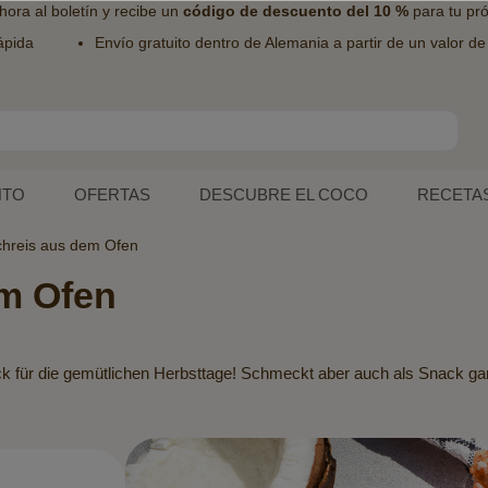
hora al
boletín
y recibe un
código de descuento del 10 %
para tu pr
ápida
Envío gratuito dentro de Alemania a partir de un valor d
NTO
OFERTAS
DESCUBRE EL COCO
RECETA
hreis aus dem Ofen
m Ofen
k für die gemütlichen Herbsttage! Schmeckt aber auch als Snack g