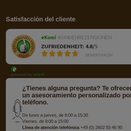
Satisfacción del cliente
eKomi
KUNDENREZENSIONEN
ZUFRIEDENHEIT:
4.8
/
5
BEWERTUNGEN
powered by
eKomi
¿Tienes alguna pregunta? Te ofrec
un asesoramiento personalizado po
teléfono.
De lunes a jueves, de 8:00 a 15:30
Viernes, de 8:00 a 15:00
Línea de atención telefónica
+49 (0) 2602 93 46 90