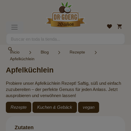
Ir
al
contenido
Mi
Lista
Toggle
cesta
de
Nav
deseos
Search
Search
Inicio
Blog
Rezepte
Apfelküchlein
Apfelküchlein
Probiere unser Apfelküchlein Rezept! Saftig, süß und einfach
zuzubereiten – der perfekte Genuss für jeden Anlass. Jetzt
ausprobieren und verwöhnen lassen!
Rezepte
Kuchen & Gebäck
vegan
Zutaten