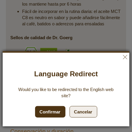
los mantiene hasta por 6 horas
Fácil de incorporar en la rutina diaria: el aceite MCT
C8 es neutro en sabor y puede añadirse fácilmente
al café, batidos o aderezos para ensaladas
Sellos de calidad de Dr. Goerg
Language Redirect
Producción y calidad
Would you like to be redirected to the
English
web
site?
Uso
Confirmar
Cancelar
Ingredientes e información nutricional
Conservación y duración