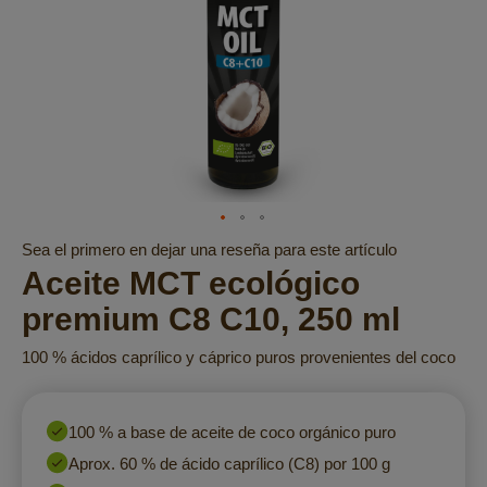
Saltar
Sea el primero en dejar una reseña para este artículo
al
Aceite MCT ecológico
comienzo
premium C8 C10, 250 ml
de
la
100 % ácidos caprílico y cáprico puros provenientes del coco
galería
de
imágenes
100 % a base de aceite de coco orgánico puro
Aprox. 60 % de ácido caprílico (C8) por 100 g