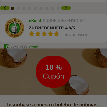
eKomi
KUNDENREZENSIONEN
ZUFRIEDENHEIT:
4.8
/
5
BEWERTUNGEN
powered by
eKomi
Boletín
de
noticias
10 %
Cupón
Inscríbase a nuestro boletín de noticias: