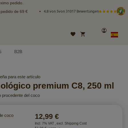
óximo pedido.
e pedido de 69 €
4.8 von 5
von
31017 Bewertungen
Cuenta
Mi cesta
Lista
Lenguaje
Spanish
de
deseos
S
B2B
eña para este artículo
ológico premium C8, 250 ml
o procedente del coco
12,99 €
de coco
Incl. 7% VAT
,
excl.
Shipping Cost