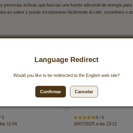
as y personas activas que buscan una fuente adicional de energía par
neutro en sabor y puede incorporarse fácilmente al café, smoothies o 
Language Redirect
Would you like to be redirected to the
English
web site?
Calidad que convence
Confirmar
Cancelar
/ 5
5 / 5
las 11:54
16/07/2025 a las 23:21