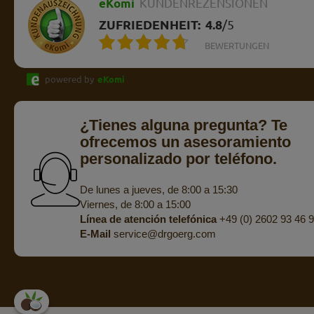
eKomi
KUNDENREZENSIONEN
ZUFRIEDENHEIT:
4.8
/
5
BEWERTUNGEN
powered by
eKomi
¿Tienes alguna pregunta? Te
ofrecemos un asesoramiento
personalizado por teléfono.
De lunes a jueves, de 8:00 a 15:30
Viernes, de 8:00 a 15:00
Línea de atención telefónica
+49 (0) 2602 93 46 
E-Mail
service@drgoerg.com