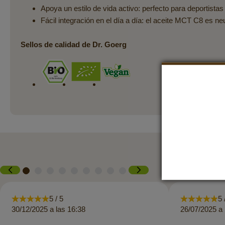
Apoya un estilo de vida activo: perfecto para deportist
Fácil integración en el día a día: el aceite MCT C8 es 
Sellos de calidad de Dr. Goerg
5 / 5
5 
30/12/2025 a las 16:38
26/07/2025 a 