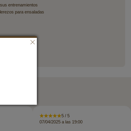
a sus entrenamientos
aderezos para ensaladas
5 / 5
07/04/2025 a las 19:00