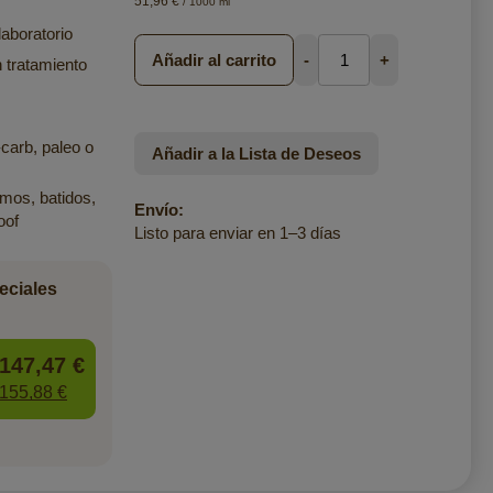
51,96 €
/ 1000 ml
aboratorio
Añadir al carrito
-
+
 tratamiento
-carb, paleo o
Añadir a la Lista de Deseos
mos, batidos,
Envío:
oof
Listo para enviar en 1–3 días
eciales
147,47 €
155,88 €