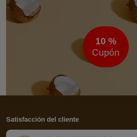
Boletín
de
noticias
10 %
Cupón
Satisfacción del cliente