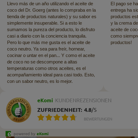
Llevo más de un año utilizando el aceite de
El pago se ha
coco del Dr. Goerg (antes lo compraba en la
entrega ha si
tienda de productos naturales) y su sabor es
productos es
simplemente insuperable. Si a esto le
y la crema de
sumamos la pureza del producto, lo disfruto
aceite de coc
casi a diario con la conciencia tranquila.
como siempre.
Pero lo que más me gusta es el aceite de
productos!
coco neutro. Ya sea para freír, hornear,
cocinar o untar en el pan... Y como el aceite
de coco no se descompone a altas
temperaturas como otros aceites, es el
acompañamiento ideal para casi todo. Esto,
con un sabor neutro, es lo mejor.
eKomi
KUNDENREZENSIONEN
ZUFRIEDENHEIT:
4.8
/
5
BEWERTUNGEN
powered by
eKomi