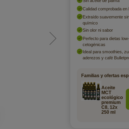
Sin aceite de palma
Calidad comprobada en l
Extraído suavemente sin
químico
Sin olor ni sabor
Perfecto para dietas low
cetogénicas
Ideal para smoothies, zu
aderezos y café Bulletpr
Familias y ofertas esp
Aceite
MCT
ecológico
premium
C8, 12x
250 ml