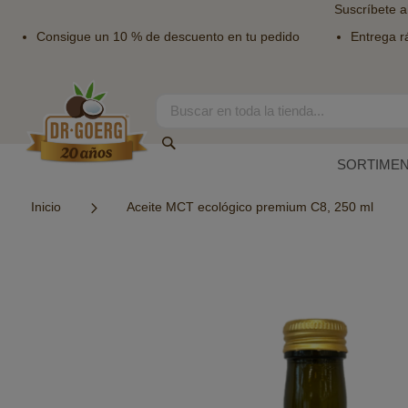
Suscríbete a
Consigue un 10 % de descuento en tu pedido
Entrega r
Ir
al
contenido
Search
Search
SORTIME
Inicio
Aceite MCT ecológico premium C8, 250 ml
Saltar
al
final
de
la
galería
de
imágenes