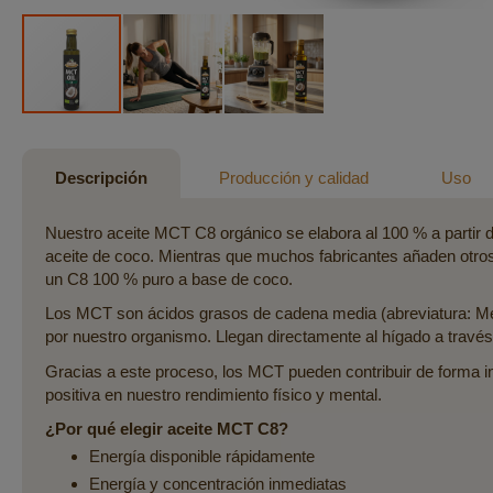
Saltar
al
comienzo
Descripción
Producción y calidad
Uso
de
la
Nuestro aceite MCT C8 orgánico se elabora al 100 % a partir 
galería
aceite de coco. Mientras que muchos fabricantes añaden otros
de
un C8 100 % puro a base de coco.
imágenes
Los MCT son ácidos grasos de cadena media (abreviatura: Med
por nuestro organismo. Llegan directamente al hígado a través
Gracias a este proceso, los MCT pueden contribuir de forma i
positiva en nuestro rendimiento físico y mental.
¿Por qué elegir aceite MCT C8?
Energía disponible rápidamente
Energía y concentración inmediatas