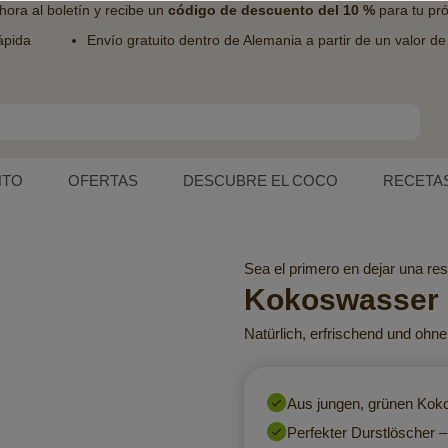
hora al
boletín
y recibe un
código de descuento del 10 %
para tu pr
ápida
Envío gratuito dentro de Alemania a partir de un valor d
NTO
OFERTAS
DESCUBRE EL COCO
RECETA
Sea el primero en dejar una res
Kokoswasser 
Natürlich, erfrischend und ohne
Aus jungen, grünen Kok
Perfekter Durstlöscher 