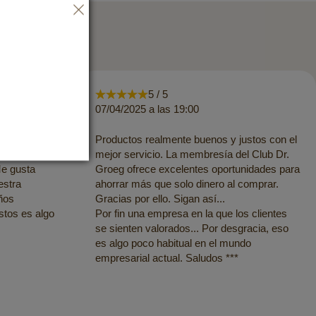
5 / 5
07/04/2025 a las 19:00
s de Dr.
Productos realmente buenos y justos con el
d. El envío
mejor servicio. La membresía del Club Dr.
Me gusta
Groeg ofrece excelentes oportunidades para
estra
ahorrar más que solo dinero al comprar.
ños
Gracias por ello. Sigan así...
ustos es algo
Por fin una empresa en la que los clientes
se sienten valorados... Por desgracia, eso
es algo poco habitual en el mundo
empresarial actual. Saludos ***