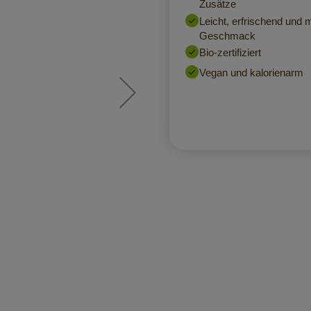
Zusätze
Leicht, erfrischend und m
Geschmack
Bio-zertifiziert
Vegan und kalorienarm