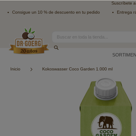
Suscríbete a
Consigue un 10 % de descuento en tu pedido
Entrega r
Ir
al
contenido
Search
Search
SORTIME
Inicio
Kokoswasser Coco Garden 1.000 ml
Saltar
al
final
de
la
galería
de
imágenes