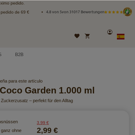
óximo pedido.
e pedido de 69 €
4.8 von 5
von
31017 Bewertungen
Cuenta
Mi cesta
Lista
Lenguaje
Spanish
de
deseos
S
B2B
eña para este artículo
Coco Garden 1.000 ml
 Zuckerzusatz – perfekt für den Alltag
osnüssen
3,99 €
2,99 €
– ganz ohne