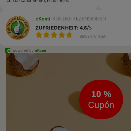
con un sabor neutro, es lo mejor.
eKomi
KUNDENREZENSIONEN
ZUFRIEDENHEIT:
4.8
/
5
BEWERTUNGEN
powered by
eKomi
Boletín
de
noticias
10 %
Cupón