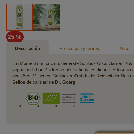
Saltar
25 %
al
comienzo
Descripción
Producción y calidad
Uso
de
la
Ein Moment nur für dich: der erste Schluck Coco Garden Kokoswa
galería
vegan und ohne Zuckerzusatz, schenkt es dir pure Erfrischu
de
genießen. Mit jedem Schluck spürst du die Reinheit der Natu
imágenes
Sellos de calidad de Dr. Goerg