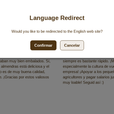
Calidad que convence
Language Redirect
Would you like to be redirected to the
English
web site?
/ 5
5 / 5
las 11:54
16/07/2025 a las 23:21
Confirmar
Cancelar
 realizado sin problemas. La
Me gustan mucho los producto
do muy rápida. Todos los
Goerg y los pido con regularida
taban muy bien embalados. Sí,
siempre es bastante rápido. ¡
 almendras está deliciosa y el
especialmente la cultura de vu
o es de muy buena calidad,
empresa! ¡Apoyar a los peque
 ¡Gracias por estos valiosos
agricultores y pagar salarios j
muy loable! Seguid así :)