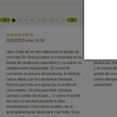
5 / 5
5 
30/12/2025 a las 16:38
26/07/2025 a 
Llevo más de un año utilizando el aceite de
El pago se ha
coco del Dr. Goerg (antes lo compraba en la
entrega ha si
tienda de productos naturales) y su sabor es
productos es
simplemente insuperable. Si a esto le
y la crema de
sumamos la pureza del producto, lo disfruto
aceite de coc
casi a diario con la conciencia tranquila.
como siempre.
Pero lo que más me gusta es el aceite de
productos!
coco neutro. Ya sea para freír, hornear,
cocinar o untar en el pan... Y como el aceite
de coco no se descompone a altas
temperaturas como otros aceites, es el
acompañamiento ideal para casi todo. Esto,