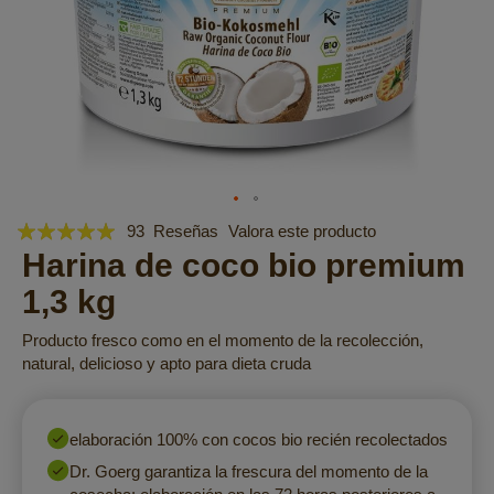
Valoración:
Saltar
93
Reseñas
Valora este producto
al
99
Harina de coco bio premium
100
% of
comienzo
1,3 kg
de
la
Producto fresco como en el momento de la recolección,
galería
natural, delicioso y apto para dieta cruda
de
imágenes
elaboración 100% con cocos bio recién recolectados
Dr. Goerg garantiza la frescura del momento de la