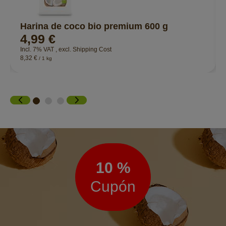
Harina de coco bio premium 600 g
4,99 €
Incl. 7% VAT
,
excl.
Shipping Cost
8,32 €
/ 1 kg
Boletín
de
noticias
10 %
Cupón