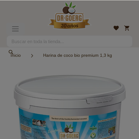
Ir
al
contenido
Mi
Lista
Toggle
cesta
de
Nav
deseos
Search
Search
Inicio
Harina de coco bio premium 1,3 kg
Saltar
al
final
de
la
galería
de
imágenes