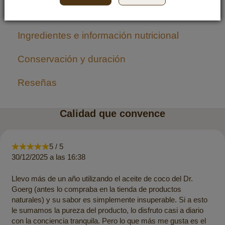
Uso
Ingredientes e información nutricional
Conservación y duración
Reseñas
Calidad que convence
5 / 5
30/12/2025 a las 16:38
Llevo más de un año utilizando el aceite de coco del Dr.
Goerg (antes lo compraba en la tienda de productos
naturales) y su sabor es simplemente insuperable. Si a esto
le sumamos la pureza del producto, lo disfruto casi a diario
con la conciencia tranquila. Pero lo que más me gusta es el