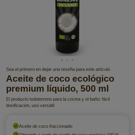
Saltar
Sea el primero en dejar una reseña para este artículo
al
Aceite de coco ecológico
comienzo
premium líquido, 500 ml
de
la
El producto todoterreno para la cocina y el baño: fácil
galería
dosificación, uso versátil
de
imágenes
Aceite de coco fraccionado
Obtenido a partir de aceite de coco orgánico 100 %