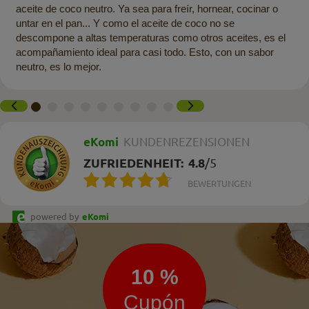
aceite de coco neutro. Ya sea para freír, hornear, cocinar o
untar en el pan... Y como el aceite de coco no se
descompone a altas temperaturas como otros aceites, es el
acompañamiento ideal para casi todo. Esto, con un sabor
neutro, es lo mejor.
eKomi
KUNDENREZENSIONEN
ZUFRIEDENHEIT:
4.8
/
5
BEWERTUNGEN
powered by
eKomi
Boletín
de
noticias
10 %
Cupón