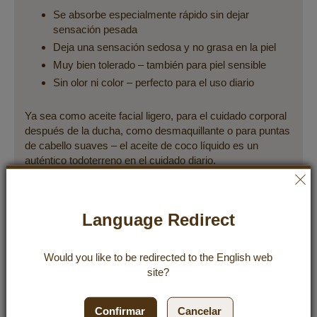
Se absorbe especialmente rápido sin dejar
sensación pesada
Deja una sensación sedosa y no grasa en la piel
Muy bien tolerado – también para piel sensible
Sin olor ni color – perfecto para el uso diario
Ya sea como aceite facial ligero, para el cuidado corporal
después de la ducha, como desmaquillante o para puntas
de cabello suaves – el aceite de coco líquido es un
auténtico todoterreno en el cuidado diario.
Sellos de calidad de Dr. Goerg
Language Redirect
Would you like to be redirected to the
English
web
site?
Producción y calidad
Confirmar
Cancelar