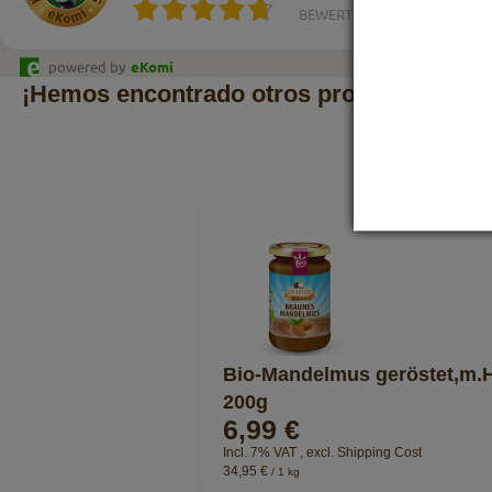
BEWERTUNGEN
powered by
eKomi
¡Hemos encontrado otros productos que 
Bio-Mandelmus geröstet,m.
200g
6,99 €
Incl. 7% VAT
,
excl.
Shipping Cost
34,95 €
/ 1 kg