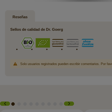
Saltar
al
comienzo
Reseñas
de
la
Sellos de calidad de Dr. Goerg
galería
de
imágenes
Solo usuarios registrados pueden escribir comentarios. Por fav