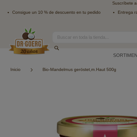
Suscríbete a
Consigue un 10 % de descuento en tu pedido
Entrega r
Ir
al
contenido
Search
Search
SORTIME
Inicio
Bio-Mandelmus geröstet,m.Haut 500g
Saltar
al
final
de
la
galería
de
imágenes