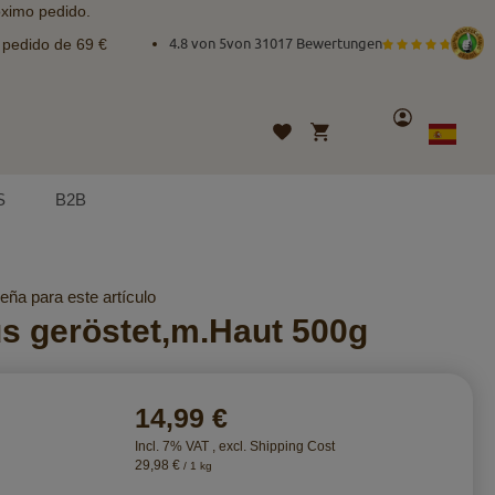
óximo pedido.
e pedido de 69 €
4.8 von 5
von
31017 Bewertungen
Cuenta
Mi cesta
Lista
Lenguaje
Spanish
de
deseos
S
B2B
eña para este artículo
s geröstet,m.Haut 500g
14,99 €
Incl. 7% VAT
,
excl.
Shipping Cost
29,98 €
/ 1 kg