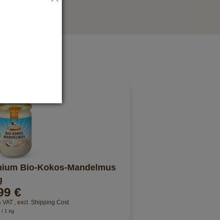
mium Bio-Kokos-Mandelmus
g
99 €
% VAT
,
excl.
Shipping Cost
/ 1 kg