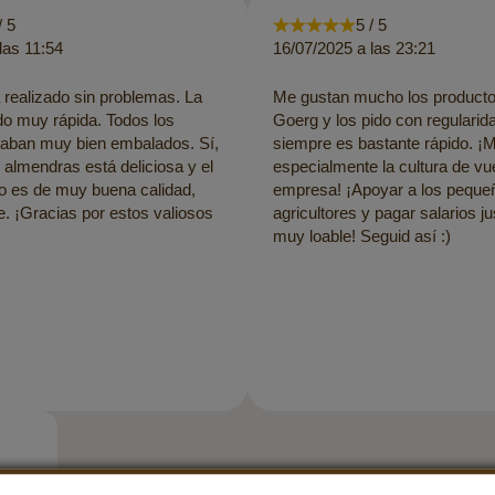
/ 5
5 / 5
las 11:54
16/07/2025 a las 23:21
 realizado sin problemas. La
Me gustan mucho los producto
do muy rápida. Todos los
Goerg y los pido con regularida
taban muy bien embalados. Sí,
siempre es bastante rápido. ¡
 almendras está deliciosa y el
especialmente la cultura de vu
o es de muy buena calidad,
empresa! ¡Apoyar a los peque
 ¡Gracias por estos valiosos
agricultores y pagar salarios j
muy loable! Seguid así :)