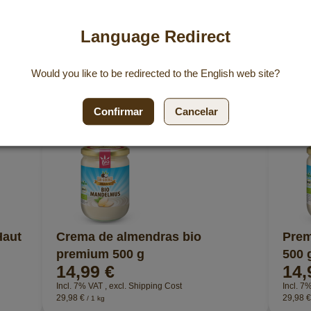
Language Redirect
te pueden gustar!
Would you like to be redirected to the
English
web site?
Confirmar
Cancelar
Haut
Crema de almendras bio
Pre
premium 500 g
500 
14,99 €
14,
Incl. 7% VAT
,
excl.
Shipping Cost
Incl. 7
29,98 €
29,98 €
/ 1 kg