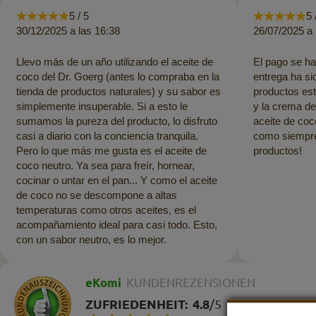
5 / 5
5 
30/12/2025 a las 16:38
26/07/2025 a 
Llevo más de un año utilizando el aceite de
El pago se ha
coco del Dr. Goerg (antes lo compraba en la
entrega ha si
tienda de productos naturales) y su sabor es
productos es
simplemente insuperable. Si a esto le
y la crema de
sumamos la pureza del producto, lo disfruto
aceite de coc
casi a diario con la conciencia tranquila.
como siempre.
Pero lo que más me gusta es el aceite de
productos!
coco neutro. Ya sea para freír, hornear,
cocinar o untar en el pan... Y como el aceite
de coco no se descompone a altas
temperaturas como otros aceites, es el
acompañamiento ideal para casi todo. Esto,
con un sabor neutro, es lo mejor.
eKomi
KUNDENREZENSIONEN
ZUFRIEDENHEIT:
4.8
/
5