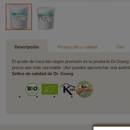
Saltar
al
comienzo
Descripción
Producción y calidad
Uso
de
la
El aceite de coco bio virgen premium es tu producto Dr.Goerg f
galería
precio aún más razonable. ¡Así puedes aprovechar una auténti
de
Sellos de calidad de Dr. Goerg
imágenes