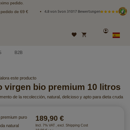
óximo pedido.
e pedido de 69 €
4.8 von 5
von
31017 Bewertungen
Cuenta
Mi cesta
Lista
Lenguaje
Spanish
de
deseos
S
B2B
alora este producto
 virgen bio premium 10 litros
nto de la recolección, natural, delicioso y apto para dieta cruda
189,90 €
o premium puro
da natural
Incl. 7% VAT
,
excl.
Shipping Cost