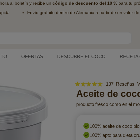
hora al
boletín
y recibe un
código de descuento del 10 %
para tu pr
ápida
Envío gratuito dentro de Alemania a partir de un valor d
NTO
OFERTAS
DESCUBRE EL COCO
RECETA
Valoración:
137
Reseñas
V
99
Aceite de coco
100
% of
producto fresco como en el mome
100% aceite de coco bi
100% apto para dieta cru