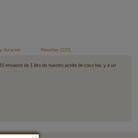
y duración
Reseñas
137
0 envases de 1 litro de nuestro aceite de coco bio, y a un