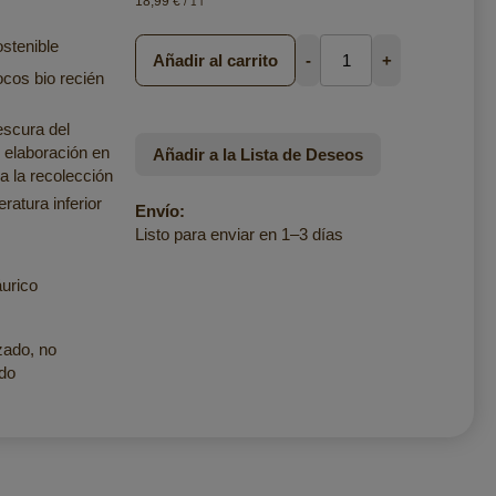
18,99 €
/ 1 l
stenible
Añadir al carrito
-
+
cos bio recién
escura del
 elaboración en
Añadir a la Lista de Deseos
a la recolección
ratura inferior
Envío:
Listo para enviar en 1–3 días
urico
zado, no
do