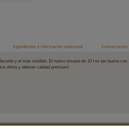
Ingredientes e información nutricional
Conservación 
avorito y el más vendido. El nuevo envase de 10 l es tan bueno con 1
ca oferta y obtener calidad premium!
Calidad que convence