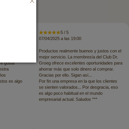
5 / 5
07/04/2025 a las 19:00
s de Dr.
Productos realmente buenos y justos con el
d. El envío
mejor servicio. La membresía del Club Dr.
Me gusta
Groeg ofrece excelentes oportunidades para
estra
ahorrar más que solo dinero al comprar.
ños
Gracias por ello. Sigan así...
ustos es algo
Por fin una empresa en la que los clientes
se sienten valorados... Por desgracia, eso
es algo poco habitual en el mundo
empresarial actual. Saludos ***