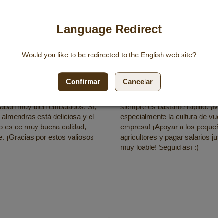
Language Redirect
/ 5
5 / 5
Would you like to be redirected to the
English
web site?
las 11:54
16/07/2025 a las 23:21
Confirmar
Cancelar
 realizado sin problemas. La
Me gustan mucho los producto
do muy rápida. Todos los
Goerg y los pido con regularida
taban muy bien embalados. Sí,
siempre es bastante rápido. ¡
 almendras está deliciosa y el
especialmente la cultura de vu
o es de muy buena calidad,
empresa! ¡Apoyar a los peque
 ¡Gracias por estos valiosos
agricultores y pagar salarios j
muy loable! Seguid así :)