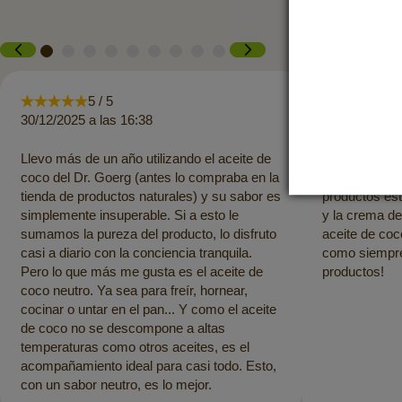
5 / 5
5 
30/12/2025 a las 16:38
26/07/2025 a 
Llevo más de un año utilizando el aceite de
El pago se ha
coco del Dr. Goerg (antes lo compraba en la
entrega ha si
tienda de productos naturales) y su sabor es
productos es
simplemente insuperable. Si a esto le
y la crema de
sumamos la pureza del producto, lo disfruto
aceite de coc
casi a diario con la conciencia tranquila.
como siempre.
Pero lo que más me gusta es el aceite de
productos!
coco neutro. Ya sea para freír, hornear,
cocinar o untar en el pan... Y como el aceite
de coco no se descompone a altas
temperaturas como otros aceites, es el
acompañamiento ideal para casi todo. Esto,
con un sabor neutro, es lo mejor.