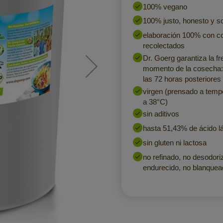
100% vegano
100% justo, honesto y so
elaboración 100% con co
recolectados
Dr. Goerg garantiza la fr
momento de la cosecha:
las 72 horas posteriores 
virgen (prensado a tempe
a 38°C)
sin aditivos
hasta 51,43% de ácido lá
sin gluten ni lactosa
no refinado, no desodori
endurecido, no blanquea