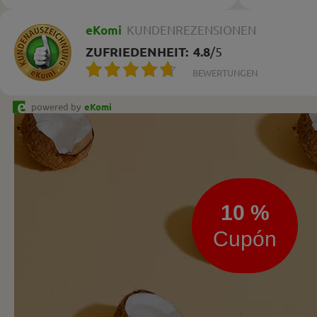
eKomi
KUNDENREZENSIONEN
ZUFRIEDENHEIT:
4.8
/
5
BEWERTUNGEN
powered by
eKomi
Boletín
de
noticias
10 %
Cupón