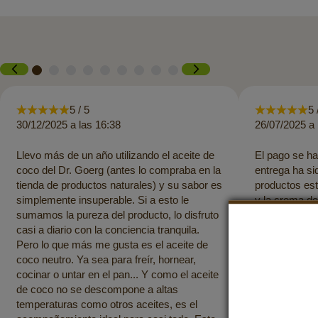
5 / 5
5 
30/12/2025 a las 16:38
26/07/2025 a 
Llevo más de un año utilizando el aceite de
El pago se ha
coco del Dr. Goerg (antes lo compraba en la
entrega ha si
tienda de productos naturales) y su sabor es
productos es
simplemente insuperable. Si a esto le
y la crema de
sumamos la pureza del producto, lo disfruto
aceite de coc
casi a diario con la conciencia tranquila.
como siempre.
Pero lo que más me gusta es el aceite de
productos!
coco neutro. Ya sea para freír, hornear,
cocinar o untar en el pan... Y como el aceite
de coco no se descompone a altas
temperaturas como otros aceites, es el