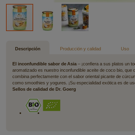
Saltar
al
comienzo
Descripción
Producción y calidad
Uso
de
la
El inconfundible sabor de Asia
– ¡confiera a sus platos un t
galería
aromatizado es nuestro inconfundible aceite de coco bio, que d
de
combina perfectamente con el sabor oriental picante de cúrcum
imágenes
como smoothies y yogures. ¡Su especialidad exótica es de uso 
Sellos de calidad de Dr. Goerg