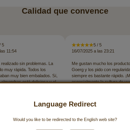
Calidad que convence
/ 5
5 / 5
las 11:54
16/07/2025 a las 23:21
 realizado sin problemas. La
Me gustan mucho los producto
do muy rápida. Todos los
Goerg y los pido con regularida
taban muy bien embalados. Sí,
siempre es bastante rápido. ¡
 almendras está deliciosa y el
especialmente la cultura de vu
o es de muy buena calidad,
empresa! ¡Apoyar a los peque
 ¡Gracias por estos valiosos
agricultores y pagar salarios j
muy loable! Seguid así :)
Language Redirect
Would you like to be redirected to the
English
web site?