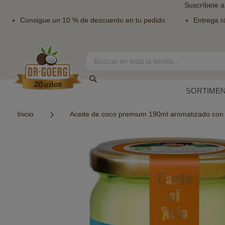
Suscríbete a
Consigue un 10 % de descuento en tu pedido
Entrega r
Ir
al
contenido
Search
Search
SORTIME
Inicio
Aceite de coco premium 190ml aromatizado con
Saltar
al
final
de
la
galería
de
imágenes