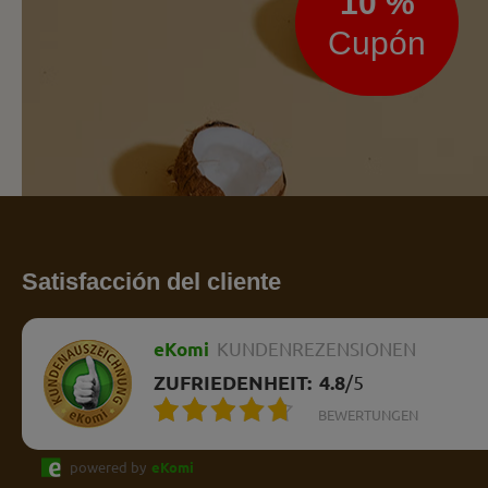
10 %
Cupón
Satisfacción del cliente
eKomi
KUNDENREZENSIONEN
ZUFRIEDENHEIT:
4.8
/
5
BEWERTUNGEN
powered by
eKomi