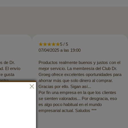
5 / 5
07/04/2025 a las 19:00
s de Dr.
Productos realmente buenos y justos con el
d. El envío
mejor servicio. La membresía del Club Dr.
Me gusta
Groeg ofrece excelentes oportunidades para
estra
ahorrar más que solo dinero al comprar.
ños
Gracias por ello. Sigan así...
ustos es algo
Por fin una empresa en la que los clientes
se sienten valorados... Por desgracia, eso
es algo poco habitual en el mundo
empresarial actual. Saludos ***