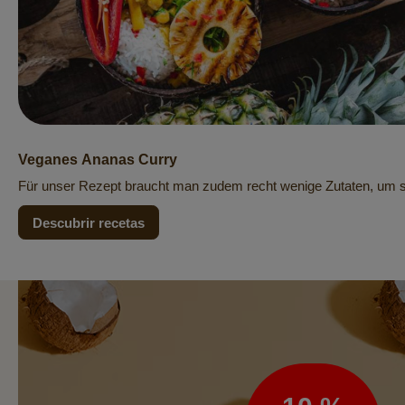
Veganes Ananas Curry
Für unser Rezept braucht man zudem recht wenige Zutaten, um 
Descubrir recetas
Boletín
de
noticias