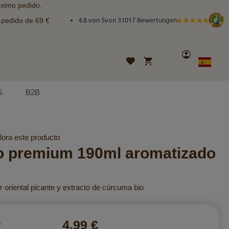
óximo pedido.
e pedido de 69 €
4.8 von 5
von
31017 Bewertungen
Cuenta
Mi cesta
Lista
Lenguaje
Spanish
de
deseos
S
B2B
lora este producto
o premium 190ml aromatizado
 oriental picante y extracto de cúrcuma bio
4,99 €
o