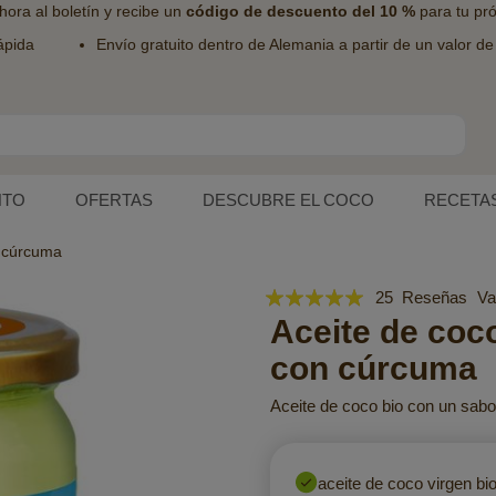
hora al
boletín
y recibe un
código de descuento del 10 %
para tu pr
ápida
Envío gratuito dentro de Alemania a partir de un valor d
NTO
OFERTAS
DESCUBRE EL COCO
RECETA
 cúrcuma
Valoración:
25
Reseñas
Va
98
Aceite de coc
100
% of
con cúrcuma
Aceite de coco bio con un sabor
aceite de coco virgen bi