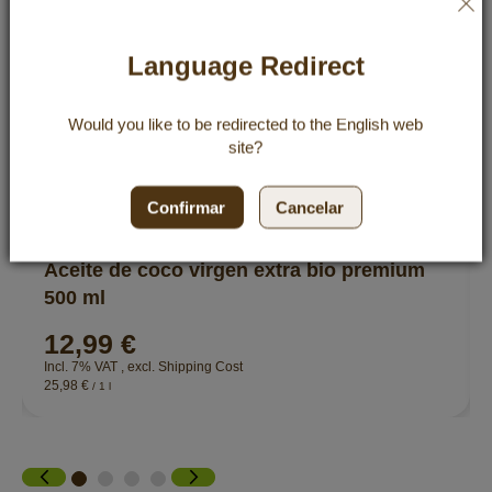
¡Hemos encontrado otros productos que te pueden
gustar!
Language Redirect
Would you like to be redirected to the
English
web
site?
Confirmar
Cancelar
Aceite de coco virgen extra bio premium
500 ml
12,99 €
Incl. 7% VAT
,
excl.
Shipping Cost
25,98 €
/ 1 l