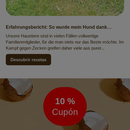
Erfahrungsbericht: So wurde mein Hund dank
Kokosöl zeckenfrei
Unsere Haustiere sind in vielen Fällen vollwertige
Familienmitglieder, für die man stets nur das Beste möchte. Im
Kampf gegen Zecken greifen daher viele aus purer...
Descubrir recetas
Boletín
de
noticias
10 %
Cupón