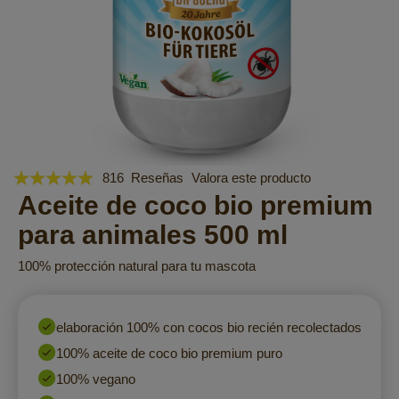
Valoración:
Saltar
816
Reseñas
Valora este producto
al
98
Aceite de coco bio premium
100
% of
comienzo
para animales 500 ml
de
la
100% protección natural para tu mascota
galería
de
imágenes
elaboración 100% con cocos bio recién recolectados
100% aceite de coco bio premium puro
100% vegano