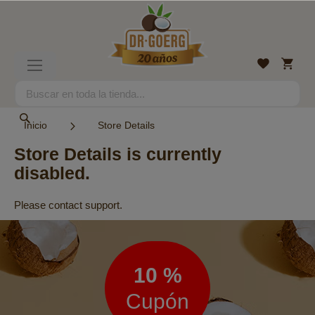
Ir
al
contenido
Mi
Lista
Toggle
cesta
de
Nav
deseos
Search
Search
Inicio
Store Details
Store Details is currently
disabled.
Please contact support.
Boletín
de
noticias
10 %
Cupón