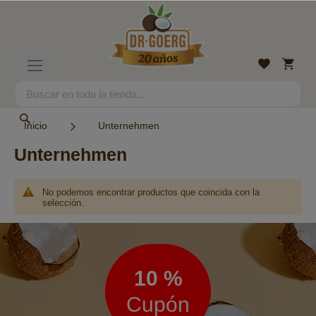
Ir
al
contenido
Mi
Lista
Toggle
cesta
de
Nav
deseos
Search
Search
Inicio
Unternehmen
Unternehmen
No podemos encontrar productos que coincida con la
selección.
Boletín
de
noticias
10 %
Cupón