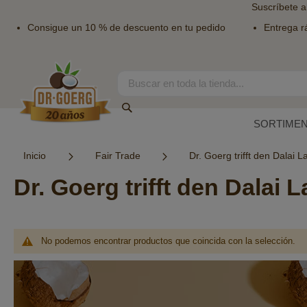
Suscríbete a
Consigue un 10 % de descuento en tu pedido
Entrega r
Ir
al
contenido
Search
Search
SORTIME
Inicio
Fair Trade
Dr. Goerg trifft den Dalai 
Dr. Goerg trifft den Dalai 
No podemos encontrar productos que coincida con la selección.
Boletín
de
noticias