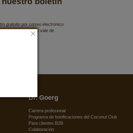
 nuestro boletín
ín gratuito por correo electrónico
fertas y asegurarte tu vale de
Dr. Goerg
Carrera profesional
Programa de bonificaciones del Coconut Club
Para clientes B2B
Colaboración