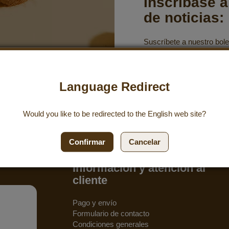
Inscríbase a
de noticias:
Suscríbete a nuestro bolet
para recibir las últimas o
compra del 10 %.
Language Redirect
Suscribirme
Would you like to be redirected to the
English
web site?
Confirmar
Cancelar
Información y atención al
cliente
Pago y envío
Formulario de contacto
Condiciones generales