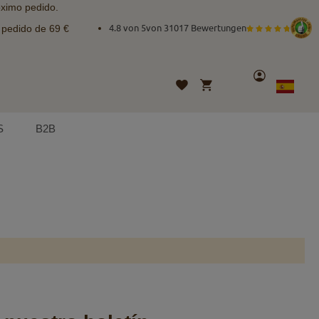
óximo pedido.
e pedido de 69 €
4.8 von 5
von
31017 Bewertungen
Cuenta
Mi cesta
Lista
Lenguaje
Spanish
de
deseos
S
B2B