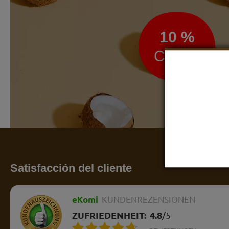
10 %
Cupón
Satisfacción del cliente
eKomi
KUNDENREZENSIONEN
ZUFRIEDENHEIT:
4.8
/
5