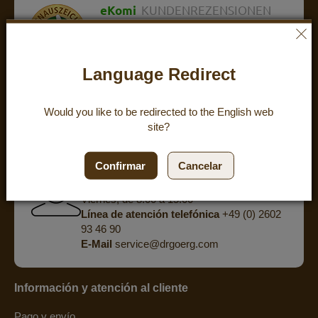
eKomi
KUNDENREZENSIONEN
ZUFRIEDENHEIT:
4.8
/
5
BEWERTUNGEN
Language Redirect
powered by
eKomi
Would you like to be redirected to the
English
web
site?
¿Tienes alguna pregunta? Te
ofrecemos un asesoramiento
personalizado por teléfono.
Confirmar
Cancelar
De lunes a jueves, de 8:00 a 15:30
Viernes, de 8:00 a 15:00
Línea de atención telefónica
+49 (0) 2602
93 46 90
E-Mail
service@drgoerg.com
Información y atención al cliente
Pago y envío