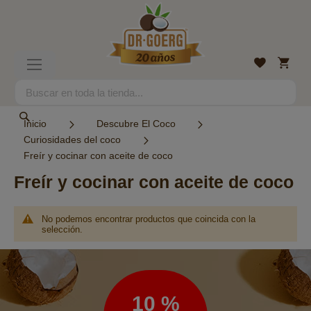
Ir
al
contenido
Mi
Lista
Toggle
cesta
de
Nav
deseos
Search
Search
Inicio
Descubre El Coco
Curiosidades del coco
Freír y cocinar con aceite de coco
Freír y cocinar con aceite de coco
No podemos encontrar productos que coincida con la
selección.
Boletín
de
noticias
10 %