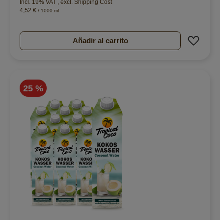
Incl. 19% VAT
,
excl.
Shipping Cost
4,52 €
/ 1000 ml
Añad
Añadir al carrito
25 %