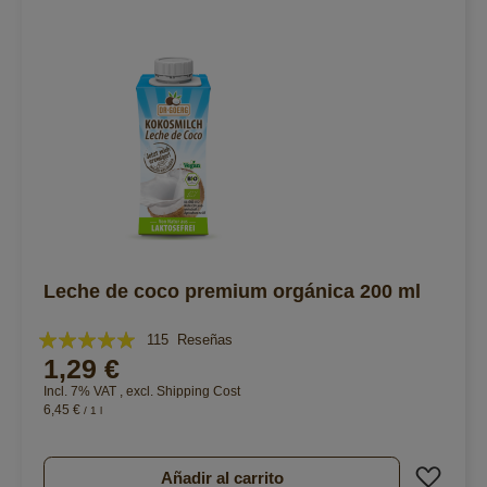
Leche de coco premium orgánica 200 ml
Valoración:
115
Reseñas
1,29 €
97%
Incl. 7% VAT
,
excl.
Shipping Cost
6,45 €
/ 1 l
Añad
Añadir al carrito