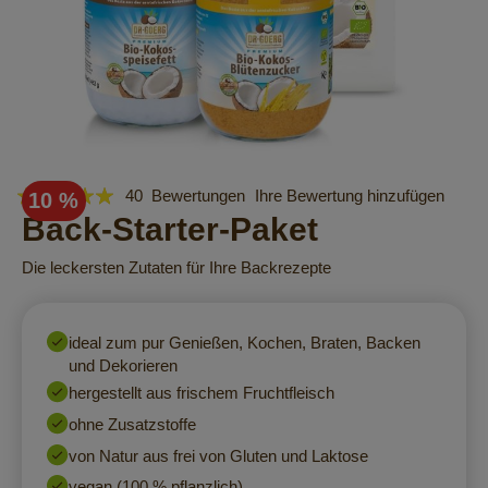
Bewertung:
Zum
40
Bewertungen
Ihre Bewertung hinzufügen
10 %
Anfang
98
Back-Starter-Paket
100
% of
der
Bildergalerie
Die leckersten Zutaten für Ihre Backrezepte
springen
ideal zum pur Genießen, Kochen, Braten, Backen
und Dekorieren
hergestellt aus frischem Fruchtfleisch
ohne Zusatzstoffe
von Natur aus frei von Gluten und Laktose
vegan (100 % pflanzlich)