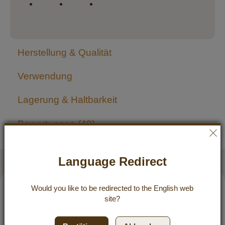
Herstellung & Qualität
Verwendung
Lagerung & Haltbarkeit
Bewertungen
40
Qualität, die überzeugt
Language Redirect
5 / 5
Would you like to be redirected to the
English
web
04.04.2026 um 19:13 Uhr
site?
Ich bin total dankbar, daß ich Dr. Goerg's Kokosprodukte