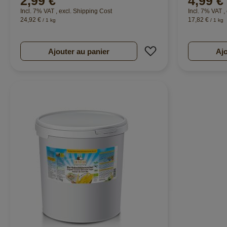
2,99 €
4,99 €
Incl. 7% VAT
,
excl.
Shipping Cost
Incl. 7% VAT
,
24,92 €
17,82 €
/ 1 kg
/ 1 kg
Ajouter à ma liste d
Ajouter au panier
Ajo