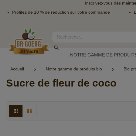
Inscrivez-vous dès mainte
Profitez de 10 % de réduction sur votre commande
L
Allez
au
contenu
Rechercher
Rechercher
NOTRE GAMME DE PRODUITS
Accueil
Notre gamme de produits bio
Bio pr
Sucre de fleur de coco
Afficher
Grille
Liste
en