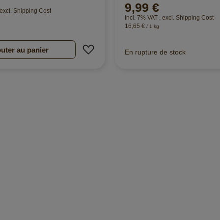
9,99 €
excl.
Shipping Cost
Incl. 7% VAT
,
excl.
Shipping Cost
16,65 €
/ 1 kg
’envie
Ajouter à ma liste d’envie
uter au panier
En rupture de stock