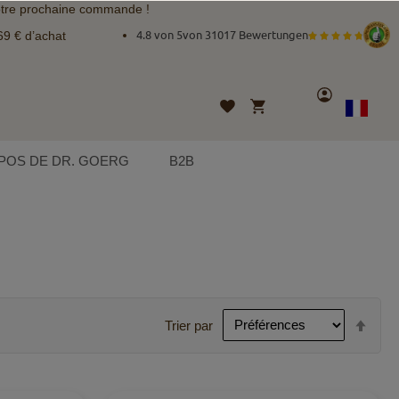
tre prochaine commande !
69 € d’achat
4.8 von 5
von
31017 Bewertungen
Compte
Mon panier
Liste
Langue
French
d’envies
POS DE DR. GOERG
B2B
Par
Trier par
ordr
décr