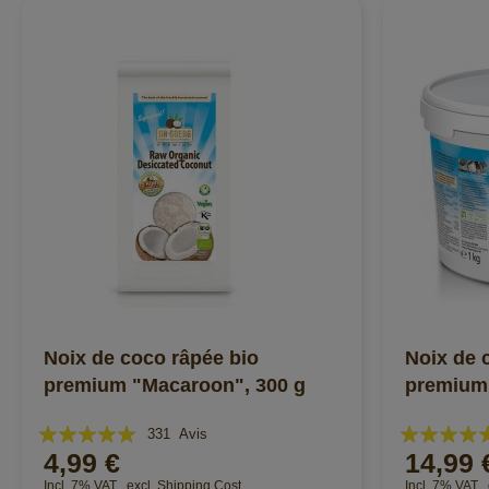
Noix de coco râpée bio
Noix de 
premium "Macaroon", 300 g
premium
Évaluation:
Évaluation:
331
Avis
4,99 €
14,99 
99%
99%
Incl. 7% VAT
,
excl.
Shipping Cost
Incl. 7% VAT
,