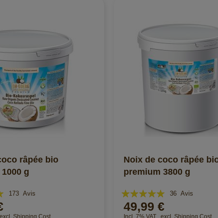
coco râpée bio
Noix de coco râpée bi
 1000 g
premium 3800 g
Évaluation:
173
Avis
36
Avis
€
49,99 €
100%
excl.
Shipping Cost
Incl. 7% VAT
,
excl.
Shipping Cost