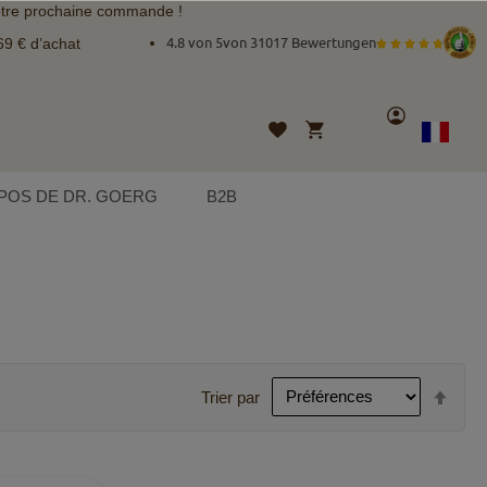
tre prochaine commande !
69 € d’achat
4.8 von 5
von
31017 Bewertungen
Compte
Mon panier
Liste
Langue
French
d’envies
POS DE DR. GOERG
B2B
Par
Trier par
ordr
décr