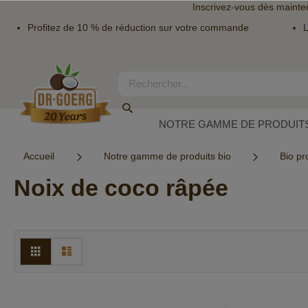
Inscrivez-vous dès mainte
Profitez de 10 % de réduction sur votre commande
L
Allez
au
contenu
Rechercher
Rechercher
NOTRE GAMME DE PRODUITS
Accueil
Notre gamme de produits bio
Bio pr
Noix de coco râpée
Afficher
Grille
Liste
en