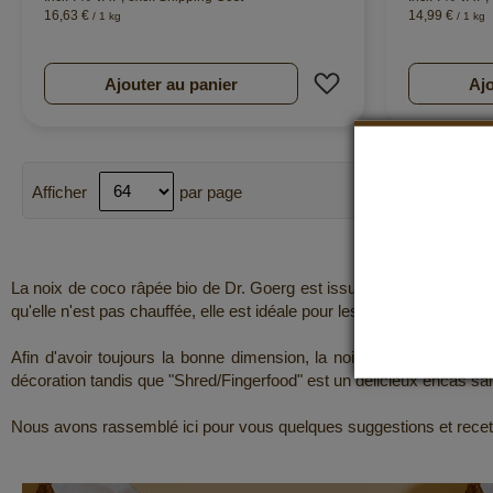
16,63 €
14,99 €
/ 1 kg
/ 1 kg
Ajouter à ma liste d
Ajouter au panier
Ajo
Afficher
par page
La noix de coco râpée bio de Dr. Goerg est issue à 100 % de la cha
qu'elle n'est pas chauffée, elle est idéale pour les crudivores. La 
Afin d'avoir toujours la bonne dimension, la noix de coco râpée bi
décoration tandis que "Shred/Fingerfood" est un délicieux encas sa
Nous avons rassemblé ici pour vous quelques suggestions et recett