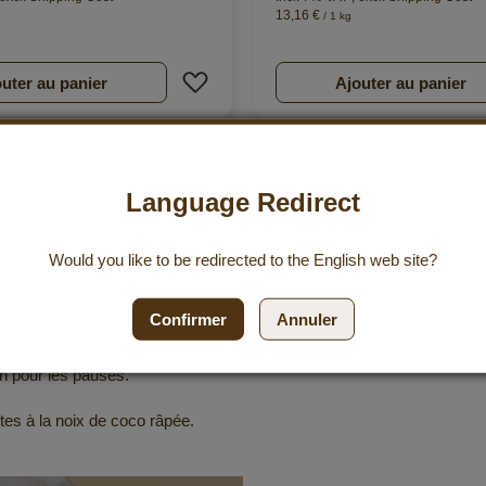
13,16 €
/ 1 kg
’envie
Ajouter à ma liste d’envie
uter au panier
Ajouter au panier
Language Redirect
Would you like to be redirected to the
English
web site?
ir de fruits frais et est sans conservateur, sans colorant et sans ar
noix de coco râpée est naturellement sans glucose ni lactose et convien
Confirmer
Annuler
o premium de Dr. Goerg existe en deux tailles : "Macaroon" désigne la
in pour les pauses.
es à la noix de coco râpée.