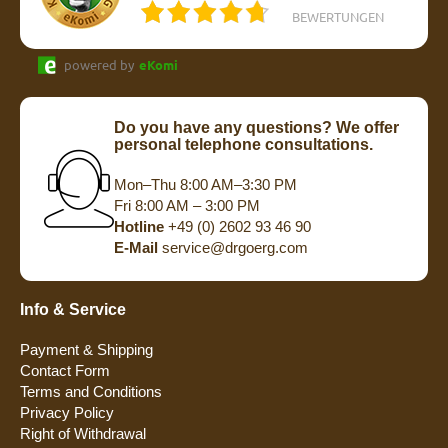
BEWERTUNGEN
powered by
eKomi
Do you have any questions? We offer
personal telephone consultations.
Mon–Thu 8:00 AM–3:30 PM
Fri 8:00 AM – 3:00 PM
Hotline
+49 (0) 2602 93 46 90
E-Mail
service@drgoerg.com
Info & Service
Payment & Shipping
Contact Form
Terms and Conditions
Privacy Policy
Right of Withdrawal