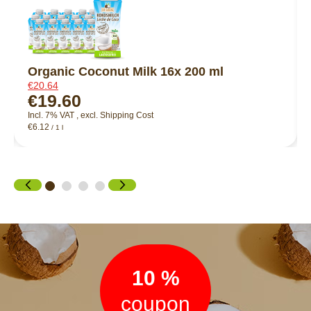
Organic Coconut Milk 16x 200 ml
€20.64
€19.60
Incl. 7% VAT
,
excl.
Shipping Cost
€6.12
/ 1 l
Newsletter
10 %
coupon