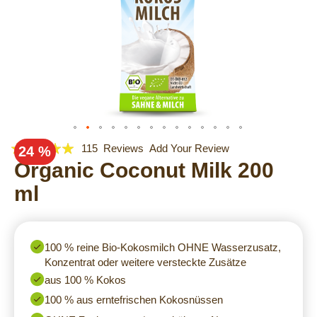
Rating:
Skip
115
Reviews
Add Your Review
24 %
to
97
Organic Coconut Milk 200
100
% of
the
ml
beginning
of
the
images
100 % reine Bio-Kokosmilch OHNE Wasserzusatz,
gallery
Konzentrat oder weitere versteckte Zusätze
aus 100 % Kokos
100 % aus erntefrischen Kokosnüssen