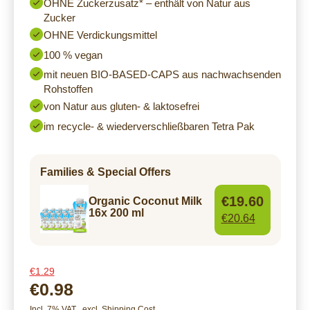
OHNE Zuckerzusatz* – enthält von Natur aus
Zucker
OHNE Verdickungsmittel
100 % vegan
mit neuen BIO-BASED-CAPS aus nachwachsenden
Rohstoffen
von Natur aus gluten- & laktosefrei
im recycle- & wiederverschließbaren Tetra Pak
Families & Special Offers
€19.60
Organic Coconut Milk
16x 200 ml
€20.64
€1.29
€0.98
Incl. 7% VAT
,
excl.
Shipping Cost