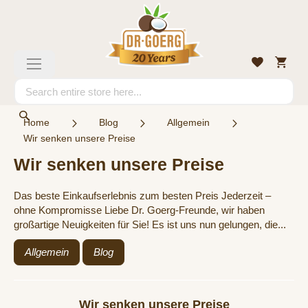
Skip
to
Content
My
Wishlist
Toggle
Cart
Nav
Search
Search
Home
Blog
Allgemein
Wir senken unsere Preise
Wir senken unsere Preise
Das beste Einkaufserlebnis zum besten Preis Jederzeit –
ohne Kompromisse Liebe Dr. Goerg-Freunde, wir haben
großartige Neuigkeiten für Sie! Es ist uns nun gelungen, die...
Allgemein
Blog
Wir senken unsere Preise