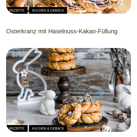
REZEPTE
KUCHEN & GEBÄCK
Osterkranz mit Haselnuss-Kakao-Füllung
REZEPTE
KUCHEN & GEBÄCK