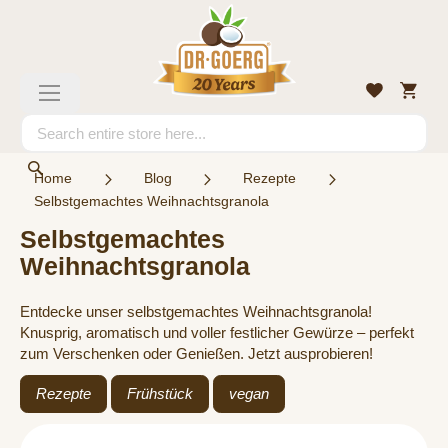
Skip
to
Content
My
Wishlist
Toggle
Cart
Nav
Search
Search
Home
Blog
Rezepte
Selbstgemachtes Weihnachtsgranola
Selbstgemachtes
Weihnachtsgranola
Entdecke unser selbstgemachtes Weihnachtsgranola!
Knusprig, aromatisch und voller festlicher Gewürze – perfekt
zum Verschenken oder Genießen. Jetzt ausprobieren!
Rezepte
Frühstück
vegan