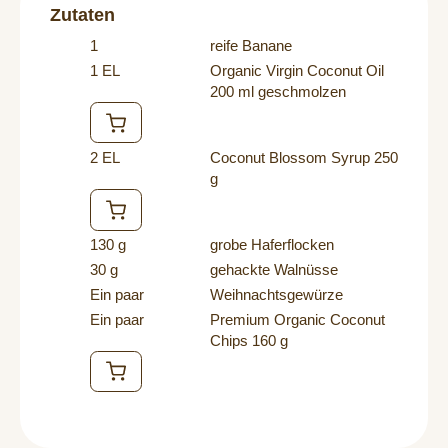
Zutaten
1
reife Banane
1 EL
Organic Virgin Coconut Oil
200 ml
geschmolzen
2 EL
Coconut Blossom Syrup 250
g
130 g
grobe Haferflocken
30 g
gehackte Walnüsse
Ein paar
Weihnachtsgewürze
Ein paar
Premium Organic Coconut
Chips 160 g