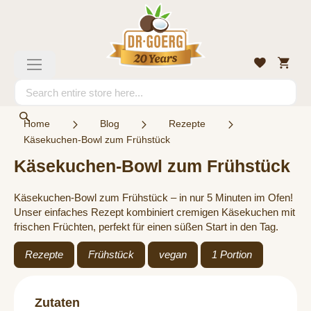
Skip
to
Content
My
Wishlist
Toggle
Cart
Nav
Search
Search
Home
Blog
Rezepte
Käsekuchen-Bowl zum Frühstück
Käsekuchen-Bowl zum Frühstück
Käsekuchen-Bowl zum Frühstück – in nur 5 Minuten im Ofen!
Unser einfaches Rezept kombiniert cremigen Käsekuchen mit
frischen Früchten, perfekt für einen süßen Start in den Tag.
Rezepte
Frühstück
vegan
1 Portion
Zutaten