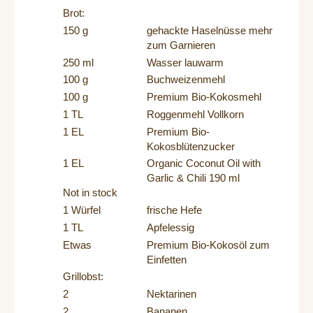
Brot:
150 g
gehackte Haselnüsse mehr
zum Garnieren
250 ml
Wasser lauwarm
100 g
Buchweizenmehl
100 g
Premium Bio-Kokosmehl
1 TL
Roggenmehl Vollkorn
1 EL
Premium Bio-
Kokosblütenzucker
1 EL
Organic Coconut Oil with
Garlic & Chili 190 ml
Not in stock
1 Würfel
frische Hefe
1 TL
Apfelessig
Etwas
Premium Bio-Kokosöl
zum
Einfetten
Grillobst:
2
Nektarinen
2
Bananen