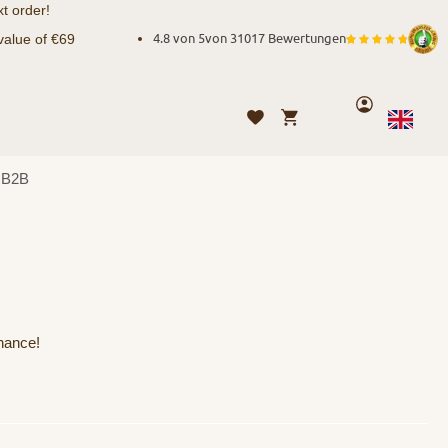
t order!
value of €69
4.8 von 5
von
31017 Bewertungen
Account
My Cart
Wishlist
Language
English
B2B
hance!