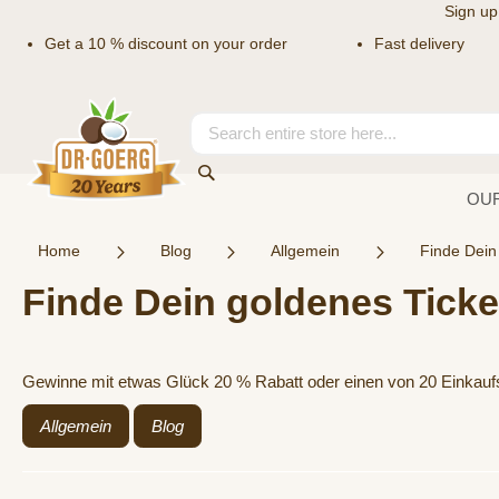
Sign up
Get a 10 % discount on your order
Fast delivery
Skip
to
Content
Search
Search
OU
Home
Blog
Allgemein
Finde Dein
Finde Dein goldenes Ticke
Gewinne mit etwas Glück 20 % Rabatt oder einen von 20 Einkaufsg
Allgemein
Blog