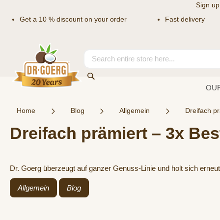
Sign up
Get a 10 % discount on your order
Fast delivery
Skip
to
Content
Search
Search
OU
Home
Blog
Allgemein
Dreifach pr
Dreifach prämiert – 3x Bes
Dr. Goerg überzeugt auf ganzer Genuss-Linie und holt sich erneut d
Allgemein
Blog