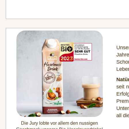
Unser
Jahre
Scho
Leben
Natür
seit 
Erfol
Premi
Unter
all d
Die Jury lobte vor allem den nussigen