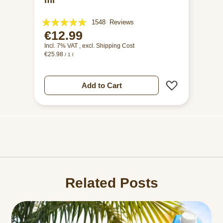
ml
Rating:
1548
Reviews
€12.99
99%
Incl. 7% VAT
,
excl.
Shipping Cost
€25.98
/ 1 l
Add to Wish 
Add to Cart
Related Posts