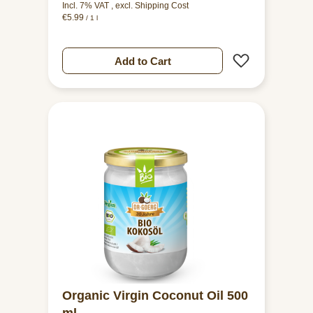
Incl. 7% VAT
,
excl.
Shipping Cost
€5.99
/ 1 l
Add to Wish 
Add to Cart
Organic Virgin Coconut Oil 500