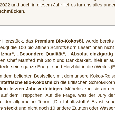
 2022 und auch in diesem Jahr lief es für uns alles ande
 schmücken.
r Herzstück, das
Premium Bio-Kokosöl,
wurde bereits
eugt die 100 bio-affinen Schrot&Korn Leser*innen nich
etzbar“, „Besondere Qualität“, „Absolut einzigarti
en Chef Manfred mit Stolz und Dankbarkeit, hielt er au
teckt seine ganze Energie und Herzblut in die (Weiter-)
 dem beliebten Bestseller, mit dem unsere Kokos-Reis
rntefrische Bio-Kokosmilch
die kritischen Schrot&Kor
em letzten Jahr verteidigen.
Mühelos zog sie an der 
 auf dem Treppchen. Auf die Frage, was der Jury de
te der allgemeine Tenor: „Die Inhaltsstoffe! Es ist s
s steckt
und nicht noch 10 andere Zutaten oder Wasse