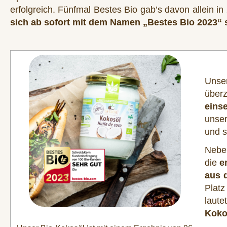
erfolgreich. Fünfmal Bestes Bio gab’s davon allein in
sich ab sofort mit dem Namen „Bestes Bio 2023“
Unse
überz
eins
unser
und s
Neben
die
e
aus d
Platz
laute
Koko