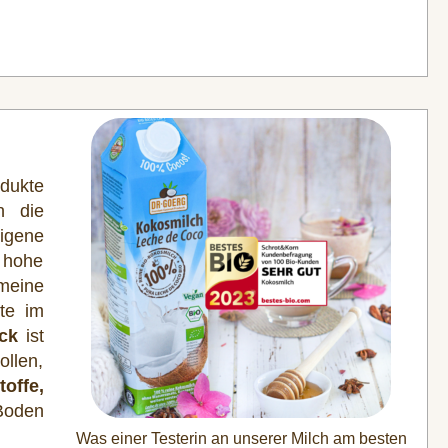
odukte
n die
igene
 hohe
meine
te im
ck
ist
ollen,
offe,
Boden
Was einer Testerin an unserer Milch am besten