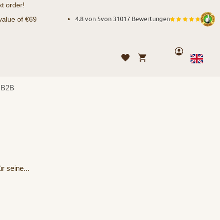
t order!
value of €69
4.8 von 5
von
31017 Bewertungen
Account
My Cart
Wishlist
Language
English
B2B
r seine...