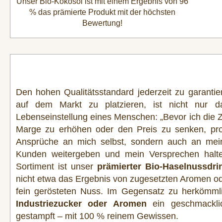
Unser Bio-Kokosöl ist mit einem Ergebnis von 96
% das
prämierte Produkt mit der höchsten
Bewertung!
Den hohen Qualitätsstandard jederzeit zu garantie
auf dem Markt zu platzieren, ist nicht nur d
Lebenseinstellung eines Menschen: „Bevor ich di
Marge zu erhöhen oder den Preis zu senken, prod
Ansprüche an mich selbst, sondern auch an me
Kunden weitergeben und mein Versprechen halt
Sortiment ist unser
prämierter Bio-Haselnussdri
nicht etwa das Ergebnis von zugesetzten Aromen ode
fein gerösteten Nuss. Im Gegensatz zu herkömml
Industriezucker oder Aromen
ein geschmacklic
gestampft – mit 100 % reinem Gewissen.