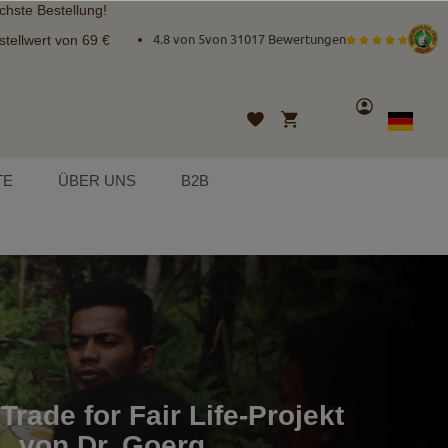
chste Bestellung!
tellwert von 69 €
4.8 von 5
von
31017 Bewertungen
Konto
Mein Warenkorb
Wunschliste
Sprache
German
TE
ÜBER UNS
B2B
Trade for Fair Life-Projekt
von Dr. Goerg