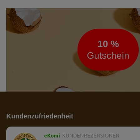
Newsletter
10 %
Gutschein
Kundenzufriedenheit
eKomi
KUNDENREZENSIONEN