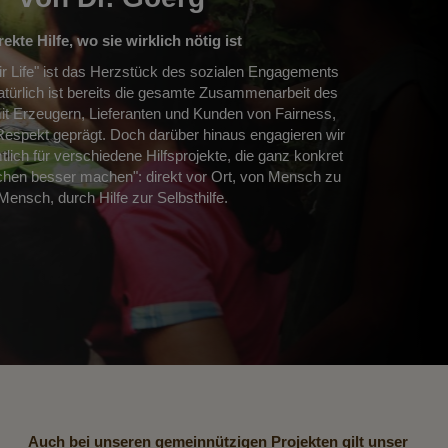
rekte Hilfe, wo sie wirklich nötig ist
air Life" ist das Herzstück des sozialen Engagements
atürlich ist bereits die gesamte Zusammenarbeit des
 Erzeugern, Lieferanten und Kunden von Fairness,
espekt geprägt. Doch darüber hinaus engagieren wir
ich für verschiedene Hilfsprojekte, die ganz konkret
schen besser machen": direkt vor Ort, von Mensch zu
Mensch, durch Hilfe zur Selbsthilfe.
Auch bei unseren gemeinnützigen Projekten gilt unser