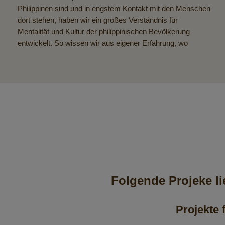
Philippinen sind und in engstem Kontakt mit den Menschen
bei denen ankommt, die sie brauchen, verzichten wir
dort stehen, haben wir ein großes Verständnis für
bewusst auf kostenintensive Zertifizierungen. Stattdessen
Mentalität und Kultur der philippinischen Bevölkerung
fließt die Hilfe direkt zu den Menschen – das ist
entwickelt. So wissen wir aus eigener Erfahrung, wo
Folgende Projeke l
Projekte 