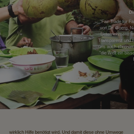
Di
"Fair Trade for F
von Dr. Goerg. N
Unternehmens mit
Transparenz und R
uns auch ehrenamtl
"die Welt ein bis